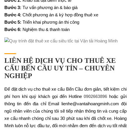
Bước 2:
Khảo sát địa điểm thực tế
Bước 3:
Tư vấn phương án & báo giá
Bước 4:
Chốt phương án & ký hợp đồng thuê xe
Bước 5:
Triển khai phương án thi công
Bước 6:
Nghiệm thu & thanh toán
LIÊN HỆ DỊCH VỤ CHO THUÊ XE
CẨU BẾN CẦU UY TÍN – CHUYÊN
NGHIỆP
Để đặt dịch vụ cho thuê xe cẩu Bến Cầu đơn giản, tiết kiệm chi
phí hơn khi quý khách gọi đến Hotline
0902663896
hoặc gửi
thông tin đến địa chỉ Email lienhe@vantaihoangminh.com đội
ngũ nhân viên của chúng tôi sẽ tiếp nhận thông tin và cung cấp
xe cẩu nhanh chóng chỉ sau 30 phút sau khi đã chốt xe. Hoàng
Minh luôn nỗ lực đầu tư, đổi mới nhằm đem đến dịch vụ tốt nhất