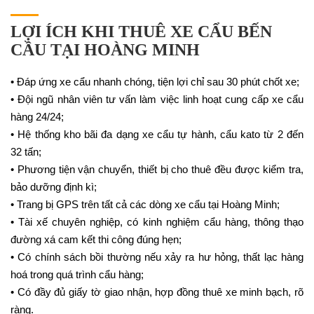
LỢI ÍCH KHI THUÊ XE CẨU BẾN
CẦU TẠI HOÀNG MINH
• Đáp ứng xe cẩu nhanh chóng, tiện lợi chỉ sau 30 phút chốt xe;
• Đội ngũ nhân viên tư vấn làm việc linh hoạt cung cấp xe cẩu
hàng 24/24;
• Hệ thống kho bãi đa dạng xe cẩu tự hành, cẩu kato từ 2 đến
32 tấn;
• Phương tiện vận chuyển, thiết bị cho thuê đều được kiểm tra,
bảo dưỡng định kì;
• Trang bị GPS trên tất cả các dòng xe cẩu tại Hoàng Minh;
• Tài xế chuyên nghiệp, có kinh nghiệm cẩu hàng, thông thạo
đường xá cam kết thi công đúng hẹn;
• Có chính sách bồi thường nếu xảy ra hư hỏng, thất lạc hàng
hoá trong quá trình cẩu hàng;
• Có đầy đủ giấy tờ giao nhận, hợp đồng thuê xe minh bạch, rõ
ràng.