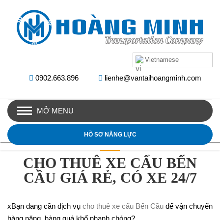
Vietnamese
0902.663.896
lienhe@vantaihoangminh.com
MỞ MENU
HỒ SƠ NĂNG LỰC
CHO THUÊ XE CẨU BẾN
CẦU GIÁ RẺ, CÓ XE 24/7
xBạn đang cần dịch vụ
cho thuê xe cẩu Bến Cầu
để vận chuyển
hàng nặng, hàng quá khổ nhanh chóng?