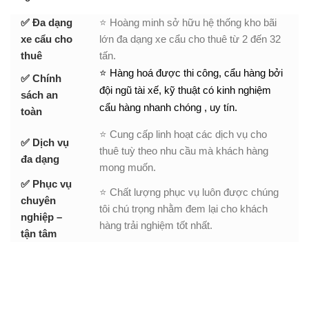
✅ Đa dạng
⭐ Hoàng minh sở hữu hệ thống kho bãi
xe cẩu cho
lớn đa dạng xe cẩu cho thuê từ 2 đến 32
thuê
tấn.
⭐ Hàng hoá được thi công, cẩu hàng bởi
✅ Chính
đội ngũ tài xế, kỹ thuật có kinh nghiệm
sách an
cẩu hàng nhanh chóng , uy tín.
toàn
⭐ Cung cấp linh hoạt các dịch vụ cho
✅ Dịch vụ
thuê tuỳ theo nhu cầu mà khách hàng
đa dạng
mong muốn.
✅ Phục vụ
⭐ Chất lượng phục vụ luôn được chúng
chuyên
tôi chú trọng nhằm đem lại cho khách
nghiệp –
hàng trải nghiệm tốt nhất.
tận tâm