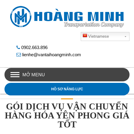
Vietnamese
0902.663.896
lienhe@vantaihoangminh.com
MỞ MENU
HỒ SƠ NĂNG LỰC
GÓI DỊCH VỤ VẬN CHUYỂN
HÀNG HÓA YÊN PHONG GIÁ
TỐT