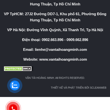
Hưng Thuận, Tp Hồ Chí Minh
VP TpHCM: 27J2 Đường DD7-1, Khu phố 61, Phường Đông
Hưng Thuận, Tp Hồ Chí Minh
VP Hà Nội: Đường Vĩnh Quỳnh, Xã Thanh Trì, Tp Hà Nội
Điện thoại:
0902.663.896
-
0909.662.896
Email:
lienhe@vantaihoangminh.com
Website:
www.vantaihoangminh.com
VẬN TẢI HOÀNG MINH. All RIGHTS RESERVED.
THIẾT KẾ VÀ PHÁT TRIỂN BỞI SCLEANWEB