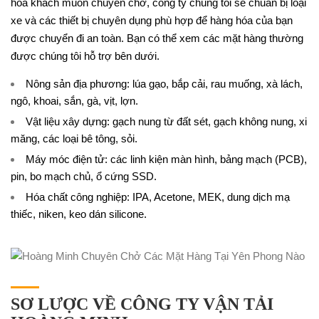
hóa khách muốn chuyên chở, công ty chúng tôi sẽ chuẩn bị loại
xe và các thiết bị chuyên dụng phù hợp để hàng hóa của bạn
được chuyển đi an toàn. Bạn có thể xem các mặt hàng thường
được chúng tôi hỗ trợ bên dưới.
Nông sản địa phương: lúa gạo, bắp cải, rau muống, xà lách,
ngô, khoai, sắn, gà, vịt, lợn.
Vật liệu xây dựng: gạch nung từ đất sét, gạch không nung, xi
măng, các loại
bê tông, sỏi.
Máy móc điện tử: các linh kiện màn hình, bảng mạch (PCB),
pin, bo mạch chủ, ổ cứng SSD.
Hóa chất công nghiệp: IPA, Acetone, MEK, dung dịch mạ
thiếc, niken, keo dán silicone.
SƠ LƯỢC VỀ CÔNG TY VẬN TẢI