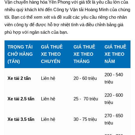
Vận chuyển hàng hóa Yên Phong với giá tốt là yêu cầu lớn của
nhiều quý khách khi đến Công ty Vận tải Hoàng Minh của chúng
tôi. Bạn có thể xem xét và đề xuất các yêu cầu riêng cho nhân
viên công ty để được hỗ trợ nhiệt tình và điều chỉnh bảng giá
phù hợp với ngân sách của bạn.
TRỌNG TẢI
GIÁ THUÊ
GIÁ THUÊ
GIÁ THUÊ
CHỞ HÀNG
XE THEO
XE THEO
XE THEO
(TẤN)
CHUYẾN
THÁNG
NĂM
200 - 540
Xe tải 2 tấn
Liên hệ
20 - 60 triệu
triệu
220 - 600
Xe tải 2.5 tấn
Liên hệ
25 - 70 triệu
triệu
270 - 650
Xe tải 3.5 tấn
Liên hệ
30 - 75 triệu
triệu