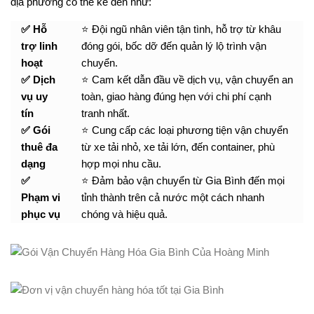
địa phương có thể kể đến như:
✅ Hỗ
⭐ Đội ngũ nhân viên tận tình, hỗ trợ từ khâu
trợ linh
đóng gói, bốc dỡ đến quản lý lộ trình vận
hoạt
chuyển.
✅ Dịch
⭐ Cam kết dẫn đầu về dịch vụ, vận chuyển an
vụ uy
toàn, giao hàng đúng hẹn với chi phí cạnh
tín
tranh nhất.
✅ Gói
⭐ Cung cấp các loại phương tiện vận chuyển
thuê đa
từ xe tải nhỏ, xe tải lớn, đến container, phù
dạng
hợp mọi nhu cầu.
✅
⭐ Đảm bảo vận chuyển từ Gia Bình đến mọi
Phạm vi
tỉnh thành trên cả nước một cách nhanh
phục vụ
chóng và hiệu quả.