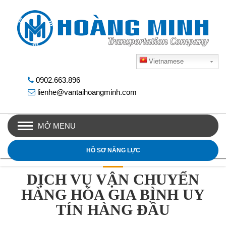
Vietnamese
0902.663.896
lienhe@vantaihoangminh.com
MỞ MENU
HỒ SƠ NĂNG LỰC
DỊCH VỤ VẬN CHUYỂN
HÀNG HÓA GIA BÌNH UY
TÍN HÀNG ĐẦU