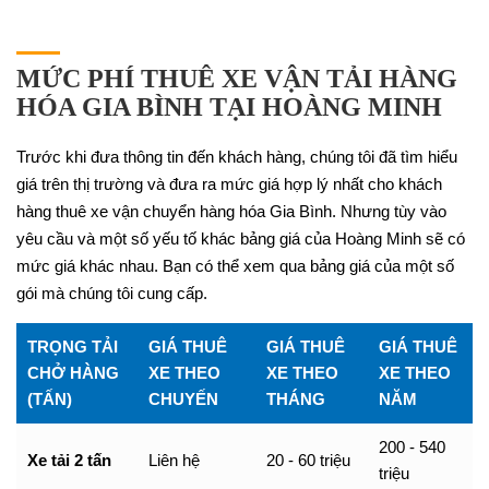
MỨC PHÍ THUÊ XE VẬN TẢI HÀNG
HÓA GIA BÌNH TẠI HOÀNG MINH
Trước khi đưa thông tin đến khách hàng, chúng tôi đã tìm hiểu
giá trên thị trường và đưa ra mức giá hợp lý nhất cho khách
hàng thuê xe vận chuyển hàng hóa Gia Bình. Nhưng tùy vào
yêu cầu và một số yếu tố khác bảng giá của Hoàng Minh sẽ có
mức giá khác nhau. Bạn có thể xem qua bảng giá của một số
gói mà chúng tôi cung cấp.
TRỌNG TẢI
GIÁ THUÊ
GIÁ THUÊ
GIÁ THUÊ
CHỞ HÀNG
XE THEO
XE THEO
XE THEO
(TẤN)
CHUYẾN
THÁNG
NĂM
200 - 540
Xe tải 2 tấn
Liên hệ
20 - 60 triệu
triệu