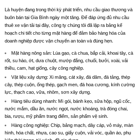
Là huyện đang trong thời kỳ phát triển, nhu cầu giao thương và
buôn bán tại Gia Bình ngày một tăng. Để đáp ứng đủ nhu cầu
thuê xe vận tải tại đây, công ty chúng tôi đã lập ra bảng kế
hoạch chi tiết cho từng mặt hàng để đảm bảo hàng hóa của
doanh nghiệp được vận chuyển an toàn và đúng hẹn.
Mặt hàng nông sản: Lúa gạo, cà chua, bắp cải, khoai tây, cà
rốt, su hào, ớt, dưa chuột, mướp đắng, chuối, bưởi, xoài, vải
thiều, cam, hạt giống, cây công nghiệp.
Vật liệu xây dựng: Xi măng, cát xây, đá dăm, đá tảng, thép
cây, thép cuộn, ống thép, gạch men, đá hoa cương, kính cường
lực, thạch cao, vữa, nhôm, sơn xây dựng.
Hàng tiêu dùng nhanh: Mì gói, bánh kẹo, sữa hộp, ngũ cốc,
nước mắm, dầu ăn, nước ngọt, nước khoáng, trà đóng chai,
bia, rượu, mỹ phẩm trang điểm, sản phẩm vệ sinh.
Hàng công nghiệp: Chip, bảng mạch, dây cáp, vỏ máy, màn
hình, hóa chất, nhựa, cao su, giấy cuộn, vải vóc, quần áo, phụ