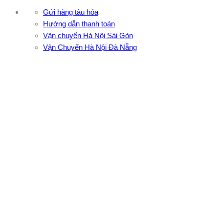
Gửi hàng tàu hỏa
Hướng dẫn thanh toán
Vận chuyển Hà Nội Sài Gòn
Vận Chuyển Hà Nội Đà Nẵng
CÔNG TY TNHH ĐẦU TƯ XNK VẬN TẢI HOÀNG MINH
Địa chỉ: 76 Đường số 4, Khu phố 20, Phường Bình Tân, Tp
Hồ Chí Minh
VPĐD: 27F3 Đường DN4-3, Khu phố 57, Phường Đông Hưng
Thuận, Tp Hồ Chí Minh
VP TpHCM: 27J2 Đường DD7-1, Khu phố 61, Phường Đông
Hưng Thuận, Tp Hồ Chí Minh
VP Hà Nội: Đường Vĩnh Quỳnh, Xã Thanh Trì, Tp Hà Nội
Điện thoại:
0902.663.896
-
0909.662.896