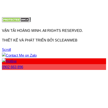
Email:
lienhe@vantaihoangminh.com
Website:
www.vantaihoangminh.com
VẬN TẢI HOÀNG MINH. All RIGHTS RESERVED.
THIẾT KẾ VÀ PHÁT TRIỂN BỞI SCLEANWEB
Scroll
0902 663 896