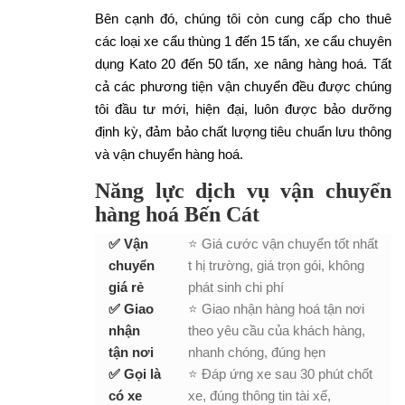
Bên cạnh đó, chúng tôi còn cung cấp cho thuê
các loại xe cẩu thùng 1 đến 15 tấn, xe cẩu chuyên
dụng Kato 20 đến 50 tấn, xe nâng hàng hoá. Tất
cả các phương tiện vận chuyển đều được chúng
tôi đầu tư mới, hiện đại, luôn được bảo dưỡng
định kỳ, đảm bảo chất lượng tiêu chuẩn lưu thông
và vận chuyển hàng hoá.
Năng lực dịch vụ vận chuyển
hàng hoá Bến Cát
✅ Vận
⭐ Giá cước vận chuyển tốt nhất
chuyển
t hị trường, giá trọn gói, không
giá rẻ
phát sinh chi phí
✅ Giao
⭐ Giao nhận hàng hoá tận nơi
nhận
theo yêu cầu của khách hàng,
tận nơi
nhanh chóng, đúng hẹn
✅ Gọi là
⭐ Đáp ứng xe sau 30 phút chốt
có xe
xe, đúng thông tin tài xế,