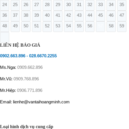
24
25
26
27
28
29
30
31
32
33
34
35
36
37
38
39
40
41
42
43
44
45
46
47
48
49
50
51
52
53
54
55
56
57
58
59
LIÊN HỆ BÁO GIÁ
0902.663.896
-
028.6670.2255
Ms.Nga:
0909.662.896
Mr.Vũ:
0909.768.896
Mr.Hiệp:
0906.771.896
Email: lienhe@vantaihoangminh.com
Loại hình dịch vụ cung cấp