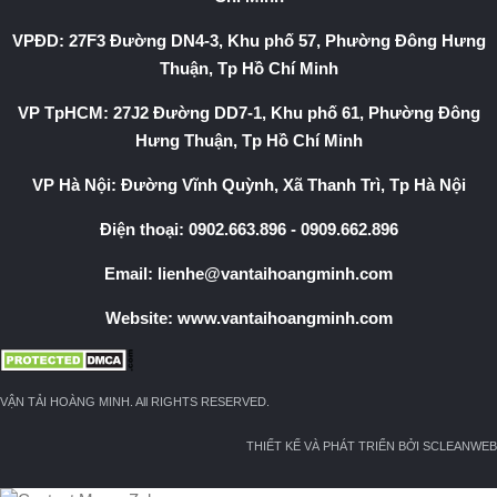
VPĐD: 27F3 Đường DN4-3, Khu phố 57, Phường Đông Hưng
Thuận, Tp Hồ Chí Minh
VP TpHCM: 27J2 Đường DD7-1, Khu phố 61, Phường Đông
Hưng Thuận, Tp Hồ Chí Minh
VP Hà Nội: Đường Vĩnh Quỳnh, Xã Thanh Trì, Tp Hà Nội
Điện thoại:
0902.663.896
-
0909.662.896
Email:
lienhe@vantaihoangminh.com
Website:
www.vantaihoangminh.com
VẬN TẢI HOÀNG MINH. All RIGHTS RESERVED.
THIẾT KẾ VÀ PHÁT TRIỂN BỞI SCLEANWEB