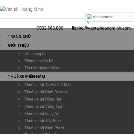
Vietnamese
0902.663.896
lienhe@vantaihoangminh.com
TRANG CHỦ
GIỚI THIỆU
Về chúng tôi
Thông tin liên hệ
Tin tức Hoàng Minh
THUÊ XE MIỀN NAM
Thuê xe tải Tp Hồ Chí Minh
Thuê xe tải Bình Dương
Thuê xe tải Đồng Nai
Thuê xe tải Vũng Tàu
Thuê xe tải Long An
Thuê xe tải Tây Ninh
Thuê xe tải Bình Phước