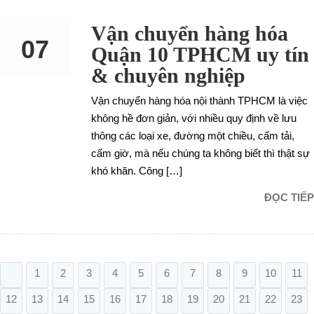
Vận chuyển hàng hóa
07
Quận 10 TPHCM uy tín
& chuyên nghiệp
SEP
Vận chuyển hàng hóa nội thành TPHCM là việc
không hề đơn giản, với nhiều quy định về lưu
thông các loại xe, đường một chiều, cấm tải,
cấm giờ, mà nếu chúng ta không biết thì thật sự
khó khăn. Công […]
ĐỌC TIẾP
1
2
3
4
5
6
7
8
9
10
11
12
13
14
15
16
17
18
19
20
21
22
23