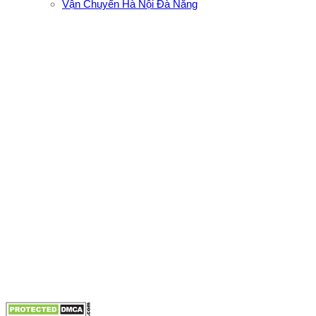
Vận Chuyển Hà Nội Đà Nẵng
CÔNG TY TNHH ĐẦU TƯ XNK VẬN TẢI HOÀNG MINH
Địa chỉ: 76 Đường số 4, Khu phố 20, Phường Bình Tân, Tp
Hồ Chí Minh
VPĐD: 27F3 Đường DN4-3, Khu phố 57, Phường Đông Hưng
Thuận, Tp Hồ Chí Minh
VP TpHCM: 27J2 Đường DD7-1, Khu phố 61, Phường Đông
Hưng Thuận, Tp Hồ Chí Minh
VP Hà Nội: Đường Vĩnh Quỳnh, Xã Thanh Trì, Tp Hà Nội
Điện thoại:
0902.663.896
-
0909.662.896
Email:
lienhe@vantaihoangminh.com
Website:
www.vantaihoangminh.com