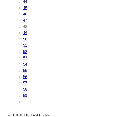
44
45
46
47
48
49
50
51
52
53
54
55
56
57
58
59
LIÊN HỆ BÁO GIÁ