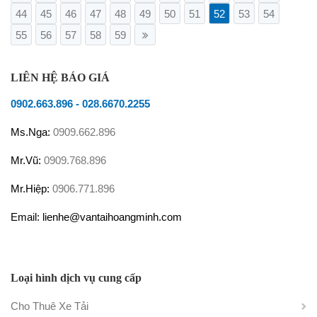
44
45
46
47
48
49
50
51
52
53
54
55
56
57
58
59
LIÊN HỆ BÁO GIÁ
0902.663.896
-
028.6670.2255
Ms.Nga:
0909.662.896
Mr.Vũ:
0909.768.896
Mr.Hiệp:
0906.771.896
Email: lienhe@vantaihoangminh.com
Loại hình dịch vụ cung cấp
Cho Thuê Xe Tải