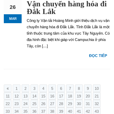
Vận chuyển hàng hóa đi
26
Đắk Lắk
MAR
Công ty Vận tải Hoàng Minh giới thiệu dịch vụ vận
chuyển hàng hóa đi Đắk Lắk. Tỉnh Đắk Lắk là một
tỉnh thuộc trung tâm của khu vực Tây Nguyên. Có
địa hình đặc biệt khi giáp với Campuchia ở phía
Tây, còn […]
ĐỌC TIẾP
1
2
3
4
5
6
7
8
9
10
11
12
13
14
15
16
17
18
19
20
21
22
23
24
25
26
27
28
29
30
31
32
33
34
35
36
37
38
39
40
41
42
43