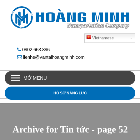
Vietnamese
0902.663.896
lienhe@vantaihoangminh.com
MỞ MENU
HỒ SƠ NĂNG LỰC
Archive for Tin tức - page 52