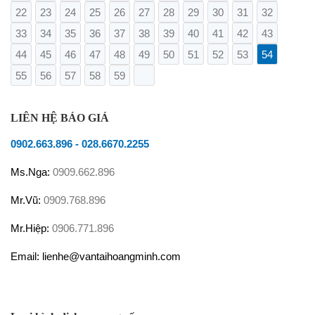
22
23
24
25
26
27
28
29
30
31
32
33
34
35
36
37
38
39
40
41
42
43
44
45
46
47
48
49
50
51
52
53
54
55
56
57
58
59
LIÊN HỆ BÁO GIÁ
0902.663.896
-
028.6670.2255
Ms.Nga:
0909.662.896
Mr.Vũ:
0909.768.896
Mr.Hiệp:
0906.771.896
Email: lienhe@vantaihoangminh.com