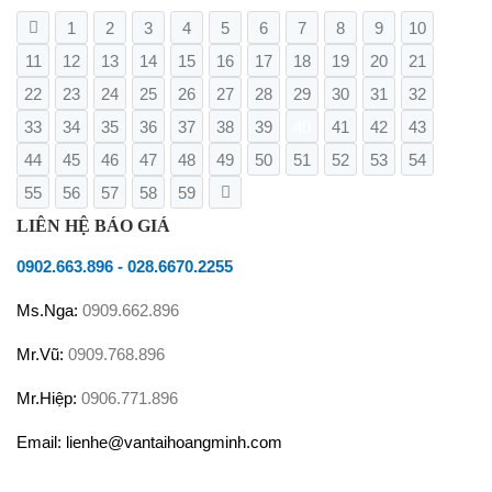
1
2
3
4
5
6
7
8
9
10
11
12
13
14
15
16
17
18
19
20
21
22
23
24
25
26
27
28
29
30
31
32
33
34
35
36
37
38
39
40
41
42
43
44
45
46
47
48
49
50
51
52
53
54
55
56
57
58
59
LIÊN HỆ BÁO GIÁ
0902.663.896
-
028.6670.2255
Ms.Nga:
0909.662.896
Mr.Vũ:
0909.768.896
Mr.Hiệp:
0906.771.896
Email: lienhe@vantaihoangminh.com