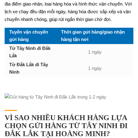
địa điểm giao nhận, loại hàng hóa và hình thức vận chuyển. Với
lịch xe chạy đều đặn mỗi ngày, hàng hóa được sắp xếp và vận
chuyển nhanh chóng, giúp rút ngắn thời gian chờ đợi.
Tuyến vận chuyển
Thời gian gửi hàng/giao nhận
gửi hàng
hàng tận nơi
Từ Tây Ninh đi Đắk
1 ngày
Lắk
Từ Đắk Lắk đi Tây
1 ngày
Ninh
VÌ SAO NHIỀU KHÁCH HÀNG LỰA
CHỌN GỬI HÀNG TỪ TÂY NINH ĐI
ĐẮK LẮK TẠI HOÀNG MINH?