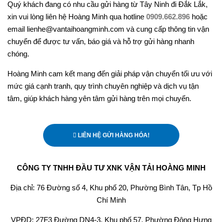
Quý khách đang có nhu cầu gửi hàng từ Tây Ninh đi Đắk Lắk,
xin vui lòng liên hệ Hoàng Minh qua hotline
0909.662.896
hoặc
email lienhe@vantaihoangminh.com và cung cấp thông tin vận
chuyển để được tư vấn, báo giá và hỗ trợ gửi hàng nhanh
chóng.
Hoàng Minh cam kết mang đến giải pháp vận chuyển tối ưu với
mức giá cạnh tranh, quy trình chuyên nghiệp và dịch vụ tận
tâm, giúp khách hàng yên tâm gửi hàng trên mọi chuyến.
LIÊN HỆ GỬI HÀNG HÓA!
CÔNG TY TNHH ĐẦU TƯ XNK VẬN TẢI HOÀNG MINH
Địa chỉ: 76 Đường số 4, Khu phố 20, Phường Bình Tân, Tp Hồ
Chí Minh
VPĐD: 27F3 Đường DN4-3, Khu phố 57, Phường Đông Hưng