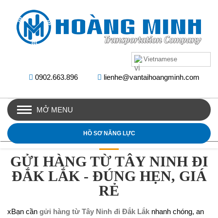
Vietnamese
0902.663.896
lienhe@vantaihoangminh.com
MỞ MENU
HỒ SƠ NĂNG LỰC
GỬI HÀNG TỪ TÂY NINH ĐI
ĐẮK LẮK - ĐÚNG HẸN, GIÁ
RẺ
xBạn cần
gửi hàng từ Tây Ninh đi Đắk Lắk
nhanh chóng, an