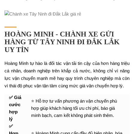
HOÀNG MINH - CHÀNH XE GỬI
HÀNG TỪ TÂY NINH ĐI ĐẮK LẮK
UY TÍN
Hoàng Minh tự hào là đối tác vận tải tin cậy của hơn hàng triệu
cá nhân, doanh nghiệp trên khắp cả nước, không chỉ vì năng
lực vận chuyển mạnh mẽ hay quy trình chuyên nghiệp mà còn
vì thái độ phục vận tận tâm cùng mức giá vận chuyển hợp lý.
✅ Giá
⭐ Hỗ trợ tư vấn phương án vận chuyển phù
cước
hợp giúp khách hàng tối ưu chi phí, báo giá
hợp
minh bạch, cam kết không phát sinh thêm.
lý
✅
Hợp
⭐ Hoàng Minh cung cấp đầy đủ biên nhận, hóa