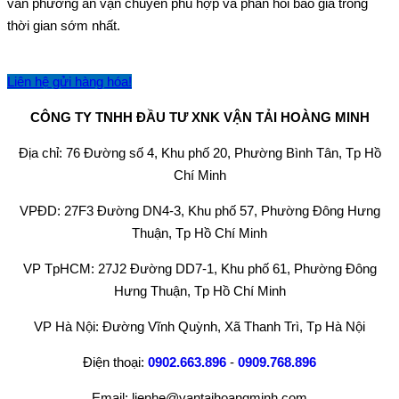
vấn phương án vận chuyển phù hợp và phản hồi báo giá trong
thời gian sớm nhất.
Liên hệ gửi hàng hóa!
CÔNG TY TNHH ĐẦU TƯ XNK VẬN TẢI HOÀNG MINH
Địa chỉ: 76 Đường số 4, Khu phố 20, Phường Bình Tân, Tp Hồ
Chí Minh
VPĐD: 27F3 Đường DN4-3, Khu phố 57, Phường Đông Hưng
Thuận, Tp Hồ Chí Minh
VP TpHCM: 27J2 Đường DD7-1, Khu phố 61, Phường Đông
Hưng Thuận, Tp Hồ Chí Minh
VP Hà Nội: Đường Vĩnh Quỳnh, Xã Thanh Trì, Tp Hà Nội
Điện thoại:
0902.663.896
-
0909.768.896
Email: lienhe@vantaihoangminh.com