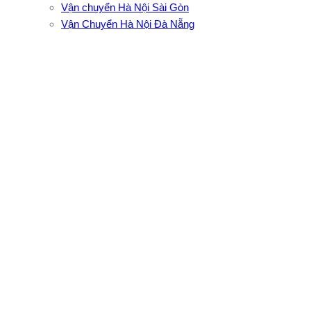
Vận chuyển Hà Nội Sài Gòn
Vận Chuyển Hà Nội Đà Nẵng
CÔNG TY TNHH ĐẦU TƯ XNK VẬN TẢI HOÀNG MINH
Địa chỉ: 76 Đường số 4, Khu phố 20, Phường Bình Tân, Tp
Hồ Chí Minh
VPĐD: 27F3 Đường DN4-3, Khu phố 57, Phường Đông Hưng
Thuận, Tp Hồ Chí Minh
VP TpHCM: 27J2 Đường DD7-1, Khu phố 61, Phường Đông
Hưng Thuận, Tp Hồ Chí Minh
VP Hà Nội: Đường Vĩnh Quỳnh, Xã Thanh Trì, Tp Hà Nội
Điện thoại:
0902.663.896
-
0909.662.896
Email:
lienhe@vantaihoangminh.com
Website:
www.vantaihoangminh.com