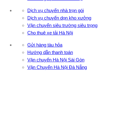
Dịch vụ chuyển nhà trọn gói
Dịch vụ chuyển dọn kho xưởng
Vận chuyển siêu trường siêu trọng
Cho thuê xe tải Hà Nội
Gửi hàng tàu hỏa
Hướng dẫn thanh toán
Vận chuyển Hà Nội Sài Gòn
Vận Chuyển Hà Nội Đà Nẵng
CÔNG TY TNHH ĐẦU TƯ XNK VẬN TẢI HOÀNG MINH
Địa chỉ: 76 Đường số 4, Khu phố 20, Phường Bình Tân, Tp
Hồ Chí Minh
VPĐD: 27F3 Đường DN4-3, Khu phố 57, Phường Đông Hưng
Thuận, Tp Hồ Chí Minh
VP TpHCM: 27J2 Đường DD7-1, Khu phố 61, Phường Đông