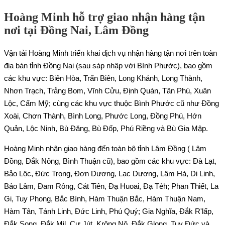
Hoàng Minh hỗ trợ giao nhận hàng tận
nơi tại Đồng Nai, Lâm Đồng
Vận tải Hoàng Minh triển khai dịch vụ nhận hàng tận nơi trên toàn
địa bàn tỉnh Đồng Nai (sau sáp nhập với Bình Phước), bao gồm
các khu vực: Biên Hòa, Trấn Biên, Long Khánh, Long Thành,
Nhơn Trạch, Trảng Bom, Vĩnh Cửu, Định Quán, Tân Phú, Xuân
Lộc, Cẩm Mỹ; cùng các khu vực thuộc Bình Phước cũ như Đồng
Xoài, Chơn Thành, Bình Long, Phước Long, Đồng Phú, Hớn
Quản, Lộc Ninh, Bù Đăng, Bù Đốp, Phú Riềng và Bù Gia Mập.
Hoàng Minh nhận giao hàng đến toàn bộ tỉnh Lâm Đồng ( Lâm
Đồng, Đắk Nông, Bình Thuận cũ), bao gồm các khu vực: Đà Lạt,
Bảo Lộc, Đức Trọng, Đơn Dương, Lạc Dương, Lâm Hà, Di Linh,
Bảo Lâm, Đam Rông, Cát Tiên, Đạ Huoai, Đạ Tẻh; Phan Thiết, La
Gi, Tuy Phong, Bắc Bình, Hàm Thuận Bắc, Hàm Thuận Nam,
Hàm Tân, Tánh Linh, Đức Linh, Phú Quý; Gia Nghĩa, Đắk R'lấp,
Đắk Song, Đắk Mil, Cư Jút, Krông Nô, Đắk Glong, Tuy Đức và