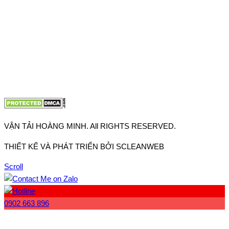
Hưng Thuận, Tp Hồ Chí Minh
VP Hà Nội: Đường Vĩnh Quỳnh, Xã Thanh Trì, Tp Hà Nội
Điện thoại:
0902.663.896
-
0909.662.896
Email:
lienhe@vantaihoangminh.com
Website:
www.vantaihoangminh.com
VẬN TẢI HOÀNG MINH. All RIGHTS RESERVED.
THIẾT KẾ VÀ PHÁT TRIỂN BỞI SCLEANWEB
Scroll
0902 663 896