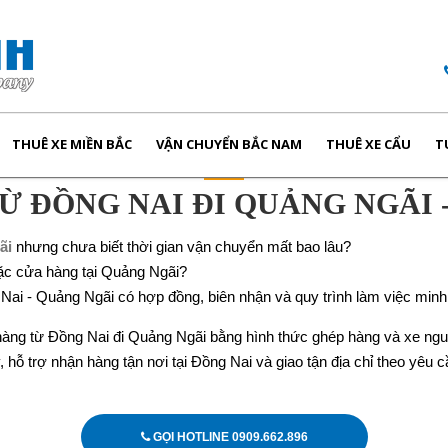
THUÊ XE MIỀN BẮC
VẬN CHUYỂN BẮC NAM
THUÊ XE CẨU
T
Ừ ĐỒNG NAI ĐI QUẢNG NGÃI 
ãi
nhưng chưa biết thời gian vận chuyển mất bao lâu?
oặc cửa hàng tại Quảng Ngãi?
Nai - Quảng Ngãi có hợp đồng, biên nhận và quy trình làm việc min
hàng từ Đồng Nai đi Quảng Ngãi bằng hình thức ghép hàng và xe ng
 hỗ trợ nhận hàng tận nơi tại Đồng Nai và giao tận địa chỉ theo yêu c
GỌI HOTLINE 0909.662.896