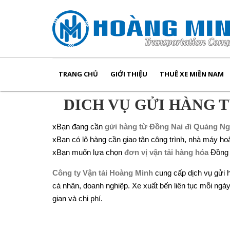
TRANG CHỦ
GIỚI THIỆU
THUÊ XE MIỀN NAM
DICH VỤ GỬI HÀNG T
xBạn đang cần
gửi hàng từ Đồng Nai đi Quảng Ng
xBạn có lô hàng cần giao tận công trình, nhà máy h
xBạn muốn lựa chọn
đơn vị vận tải hàng hóa
Đồng 
Công ty Vận tải Hoàng Minh
cung cấp dịch vụ gửi 
cá nhân, doanh nghiệp. Xe xuất bến liên tục mỗi ngày,
gian và chi phí.