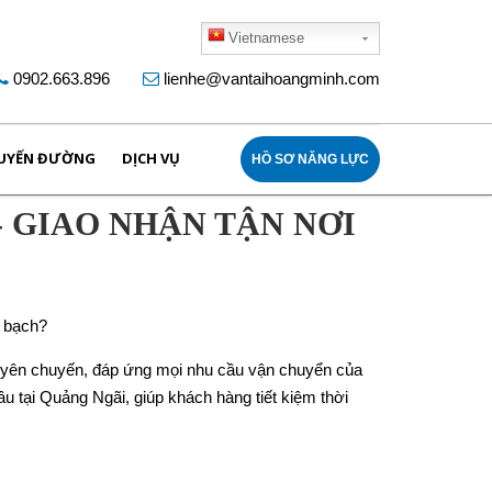
Vietnamese
0902.663.896
lienhe@vantaihoangminh.com
UYẾN ĐƯỜNG
DỊCH VỤ
HỒ SƠ NĂNG LỰC
- GIAO NHẬN TẬN NƠI
h bạch?
uyên chuyến, đáp ứng mọi nhu cầu vận chuyển của
ầu tại Quảng Ngãi, giúp khách hàng tiết kiệm thời