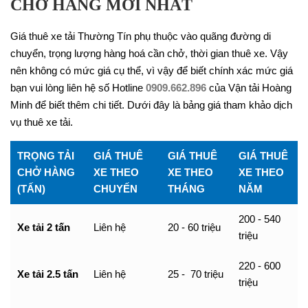
CHỞ HÀNG MỚI NHẤT
Giá thuê xe tải Thường Tín phụ thuộc vào quãng đường di
chuyển, trọng lượng hàng hoá cần chở, thời gian thuê xe. Vậy
nên không có mức giá cụ thể, vì vậy để biết chính xác mức giá
bạn vui lòng liên hệ số Hotline
0909.662.896
của Vận tải Hoàng
Minh để biết thêm chi tiết. Dưới đây là bảng giá tham khảo dịch
vụ thuê xe tải.
TRỌNG TẢI
GIÁ THUÊ
GIÁ THUÊ
GIÁ THUÊ
CHỞ HÀNG
XE THEO
XE THEO
XE THEO
(TẤN)
CHUYẾN
THÁNG
NĂM
200 - 540
Xe tải 2 tấn
Liên hệ
20 - 60 triệu
triệu
220 - 600
Xe tải 2.5 tấn
Liên hệ
25 - 70 triệu
triệu