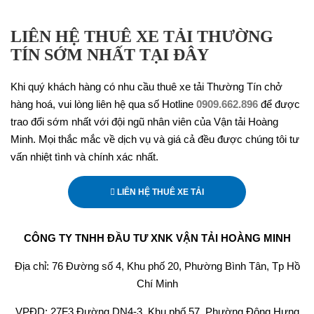
LIÊN HỆ THUÊ XE TẢI THƯỜNG
TÍN SỚM NHẤT TẠI ĐÂY
Khi quý khách hàng có nhu cầu thuê xe tải Thường Tín chở
hàng hoá, vui lòng liên hệ qua số Hotline
0909.662.896
để được
trao đổi sớm nhất với đội ngũ nhân viên của Vận tải Hoàng
Minh. Mọi thắc mắc về dịch vụ và giá cả đều được chúng tôi tư
vấn nhiệt tình và chính xác nhất.
LIÊN HỆ THUÊ XE TẢI
CÔNG TY TNHH ĐẦU TƯ XNK VẬN TẢI HOÀNG MINH
Địa chỉ: 76 Đường số 4, Khu phố 20, Phường Bình Tân, Tp Hồ
Chí Minh
VPĐD: 27F3 Đường DN4-3, Khu phố 57, Phường Đông Hưng