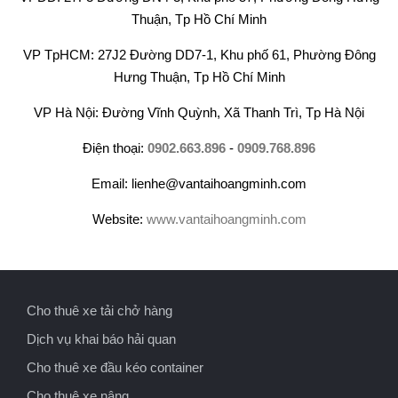
Thuận, Tp Hồ Chí Minh
VP TpHCM: 27J2 Đường DD7-1, Khu phố 61, Phường Đông
Hưng Thuận, Tp Hồ Chí Minh
VP Hà Nội: Đường Vĩnh Quỳnh, Xã Thanh Trì, Tp Hà Nội
Điện thoại:
0902.663.896
-
0909.768.896
Email: lienhe@vantaihoangminh.com
Website:
www.vantaihoangminh.com
Cho thuê xe tải chở hàng
Dịch vụ khai báo hải quan
Cho thuê xe đầu kéo container
Cho thuê xe nâng