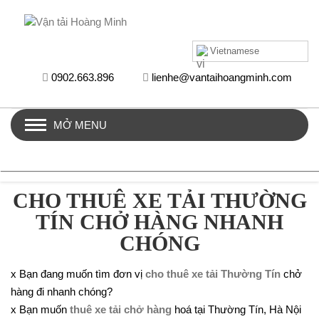
Vietnamese
0902.663.896
lienhe@vantaihoangminh.com
MỞ MENU
HỒ SƠ NĂNG LỰC
CHO THUÊ XE TẢI THƯỜNG
TÍN CHỞ HÀNG NHANH
CHÓNG
x Bạn đang muốn tìm đơn vị
cho thuê xe tải Thường Tín
chở
hàng đi nhanh chóng?
x Bạn muốn
thuê xe tải chở hàng
hoá tại Thường Tín, Hà Nội