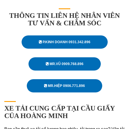
THÔNG TIN LIÊN HỆ NHÂN VIÊN
TƯ VẤN & CHĂM SÓC
P.KINH DOANH 0931.342.896
MR.VŨ 0909.768.896
MR.HIỆP 0906.771.896
XE TẢI CUNG CẤP TẠI CẦU GIẤY
CỦA HOÀNG MINH
Bạn cần thuê xe tải số lượng bao nhiêu, tải trọng ra sao? Vận tải