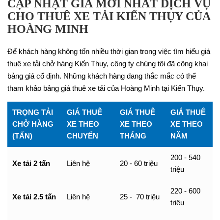
CẬP NHẬT GIÁ MỚI NHẤT DỊCH VỤ
CHO THUÊ XE TẢI KIẾN THỤY CỦA
HOÀNG MINH
Để khách hàng không tốn nhiều thời gian trong việc tìm hiểu giá
thuê xe tải chở hàng Kiến Thụy, công ty chúng tôi đã công khai
bảng giá cố định. Những khách hàng đang thắc mắc có thể
tham khảo bảng giá thuê xe tải của Hoàng Minh tại Kiến Thụy.
TRỌNG TẢI
GIÁ THUÊ
GIÁ THUÊ
GIÁ THUÊ
CHỞ HÀNG
XE THEO
XE THEO
XE THEO
(TẤN)
CHUYẾN
THÁNG
NĂM
200 - 540
Xe tải 2 tấn
Liên hệ
20 - 60 triệu
triệu
220 - 600
Xe tải 2.5 tấn
Liên hệ
25 - 70 triệu
triệu