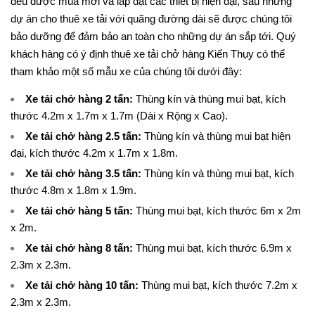
đều được mua mới và lắp đặt các thiết bị hiện đại, sau những
dự án cho thuê xe tải với quãng đường dài sẽ được chúng tôi
bảo dưỡng để đảm bảo an toàn cho những dự án sắp tới. Quý
khách hàng có ý định thuê xe tải chở hàng Kiến Thụy có thể
tham khảo một số mẫu xe của chúng tôi dưới đây:
Xe tải chở hàng 2 tấn
:
Thùng kín và thùng mui bạt, kích
thước 4.2m x 1.7m x 1.7m (Dài x Rộng x Cao).
Xe tải chở hàng 2.5 tấn
:
Thùng kín và thùng mui bạt hiện
đại, kích thước 4.2m x 1.7m x 1.8m.
Xe tải chở hàng 3.5 tấn
:
Thùng kín và thùng mui bạt, kích
thước 4.8m x 1.8m x 1.9m.
Xe tải chở hàng 5 tấn
:
Thùng mui bạt, kích thước 6m x 2m
x 2m.
Xe tải chở hàng 8 tấn
:
Thùng mui bạt, kích thước 6.9m x
2.3m x 2.3m.
Xe tải chở hàng 10 tấn
:
Thùng mui bạt, kích thước 7.2m x
2.3m x 2.3m.