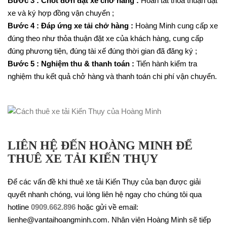
Bước 3 : Chốt đơn đặt xe chở hàng :
Hoàn tất thỏa thuận đặt
xe và ký hợp đồng vận chuyển ;
Bước 4 : Đáp ứng xe tải chở hàng :
Hoàng Minh cung cấp xe
đúng theo như thỏa thuận đặt xe của khách hàng, cung cấp
đúng phương tiện, đúng tài xế đúng thời gian đã đăng ký ;
Bước 5 : Nghiệm thu & thanh toán :
Tiến hành kiểm tra
nghiệm thu kết quả chở hàng và thanh toán chi phí vận chuyển.
LIÊN HỆ ĐẾN HOÀNG MINH ĐỂ
THUÊ XE TẢI KIẾN THỤY
Để các vấn đề khi thuê xe tải Kiến Thụy của bạn được giải
quyết nhanh chóng, vui lòng liên hệ ngay cho chúng tôi qua
hotline
0909.662.896
hoặc gửi về email:
lienhe@vantaihoangminh.com. Nhân viên Hoàng Minh sẽ tiếp