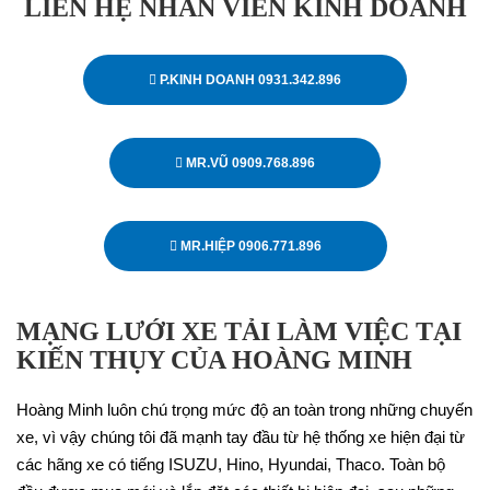
LIÊN HỆ NHÂN VIÊN KINH DOANH
P.KINH DOANH 0931.342.896
MR.VŨ 0909.768.896
MR.HIỆP 0906.771.896
MẠNG LƯỚI XE TẢI LÀM VIỆC TẠI
KIẾN THỤY CỦA HOÀNG MINH
Hoàng Minh luôn chú trọng mức độ an toàn trong những chuyến
xe, vì vậy chúng tôi đã mạnh tay đầu từ hệ thống xe hiện đại từ
các hãng xe có tiếng ISUZU, Hino, Hyundai, Thaco. Toàn bộ