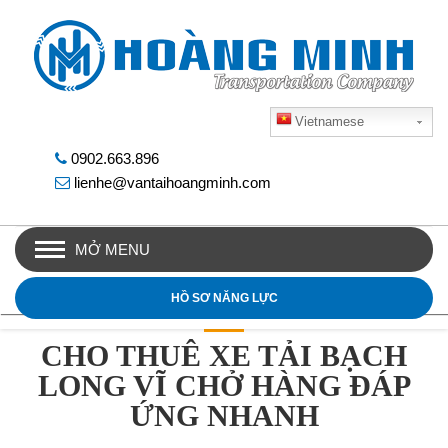
Vietnamese
0902.663.896
lienhe@vantaihoangminh.com
MỞ MENU
HỒ SƠ NĂNG LỰC
CHO THUÊ XE TẢI BẠCH
LONG VĨ CHỞ HÀNG ĐÁP
ỨNG NHANH