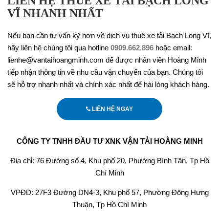
LIÊN HỆ THUÊ XE TẢI BẠCH LONG
VĨ NHANH NHẤT
Nếu bạn cần tư vấn kỹ hơn về dịch vụ thuê xe tải Bạch Long Vĩ,
hãy liên hệ chúng tôi qua hotline
0909.662.896
hoặc email:
lienhe@vantaihoangminh.com để được nhân viên Hoàng Minh
tiếp nhận thông tin về nhu cầu vận chuyển của bạn. Chúng tôi
sẽ hỗ trợ nhanh nhất và chính xác nhất để hài lòng khách hàng.
LIÊN HỆ NGAY
CÔNG TY TNHH ĐẦU TƯ XNK VẬN TẢI HOÀNG MINH
Địa chỉ: 76 Đường số 4, Khu phố 20, Phường Bình Tân, Tp Hồ
Chí Minh
VPĐD: 27F3 Đường DN4-3, Khu phố 57, Phường Đông Hưng
Thuận, Tp Hồ Chí Minh