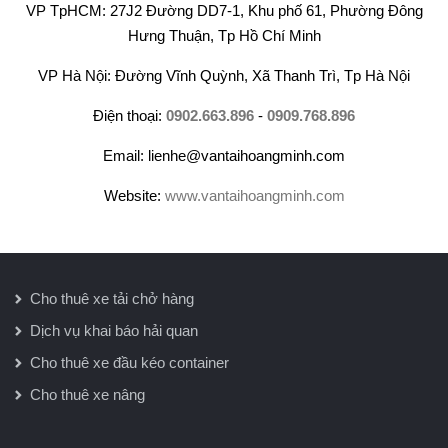
VP TpHCM: 27J2 Đường DD7-1, Khu phố 61, Phường Đông
Hưng Thuận, Tp Hồ Chí Minh
VP Hà Nội: Đường Vĩnh Quỳnh, Xã Thanh Trì, Tp Hà Nội
Điện thoại:
0902.663.896
-
0909.768.896
Email: lienhe@vantaihoangminh.com
Website:
www.vantaihoangminh.com
Cho thuê xe tải chở hàng
Dịch vụ khai báo hải quan
Cho thuê xe đầu kéo container
Cho thuê xe nâng