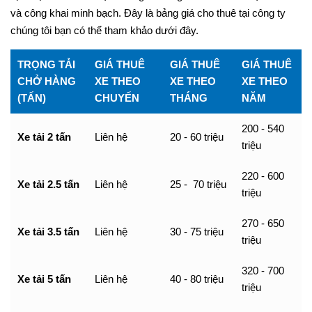
và công khai minh bạch. Đây là bảng giá cho thuê tại công ty
chúng tôi bạn có thể tham khảo dưới đây.
TRỌNG TẢI
GIÁ THUÊ
GIÁ THUÊ
GIÁ THUÊ
CHỞ HÀNG
XE THEO
XE THEO
XE THEO
(TẤN)
CHUYẾN
THÁNG
NĂM
200 - 540
Xe tải 2 tấn
Liên hệ
20 - 60 triệu
triệu
220 - 600
Xe tải 2.5 tấn
Liên hệ
25 - 70 triệu
triệu
270 - 650
Xe tải 3.5 tấn
Liên hệ
30 - 75 triệu
triệu
320 - 700
Xe tải 5 tấn
Liên hệ
40 - 80 triệu
triệu