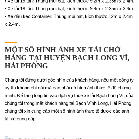
•
Xe tải 15 tấn
: Thùng mui bạt, kích thước 9.2m x 2.35m x 2.4m.
•
Xe tải 18 tấn
: Thùng mui bạt, kích thước 9.4m x 2.35m x 2.4m.
•
Xe đầu kéo Container
: Thùng mui bạt, kích thước 12m x 2.4m
x 2.4m.
MỘT SỐ HÌNH ẢNH XE TẢI CHỞ
HÀNG TẠI HUYỆN BẠCH LONG VĨ,
HẢI PHÒNG
Chúng tôi đứng dưới góc nhìn của khách hàng, nếu một công ty
uy tín không chỉ nói mà cần phải có hình ảnh thực tế để chứng
minh. Để tăng lòng tin vào dịch vụ thuê xe tải Bạch Long Vĩ, của
chúng tôi trong mắt khách hàng tại Bạch Vĩnh Long, Hải Phòng
chúng tôi xin cung cấp một số hình ảnh thực tế được các anh
tài xế cung cấp.