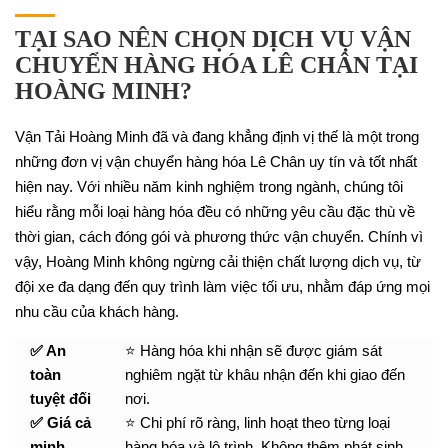
TẠI SAO NÊN CHỌN DỊCH VỤ VẬN
CHUYỂN HÀNG HÓA LÊ CHÂN TẠI
HOÀNG MINH?
Vận Tải Hoàng Minh đã và đang khẳng định vị thế là một trong
những đơn vị vận chuyển hàng hóa Lê Chân uy tín và tốt nhất
hiện nay. Với nhiều năm kinh nghiệm trong ngành, chúng tôi
hiểu rằng mỗi loại hàng hóa đều có những yêu cầu đặc thù về
thời gian, cách đóng gói và phương thức vận chuyển. Chính vì
vậy, Hoàng Minh không ngừng cải thiện chất lượng dịch vụ, từ
đội xe đa dạng đến quy trình làm việc tối ưu, nhằm đáp ứng mọi
nhu cầu của khách hàng.
✅ An
⭐ Hàng hóa khi nhận sẽ được giám sát
toàn
nghiêm ngặt từ khâu nhận đến khi giao đến
tuyệt đối
nơi.
✅ Giá cả
⭐ Chi phí rõ ràng, linh hoạt theo từng loại
minh
hàng hóa và lộ trình. Không thêm phát sinh