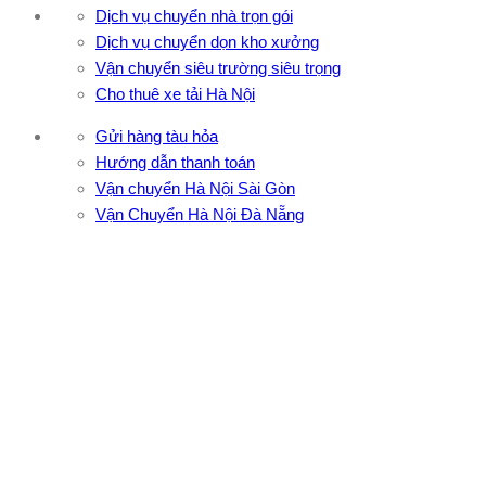
Dịch vụ chuyển nhà trọn gói
Dịch vụ chuyển dọn kho xưởng
Vận chuyển siêu trường siêu trọng
Cho thuê xe tải Hà Nội
Gửi hàng tàu hỏa
Hướng dẫn thanh toán
Vận chuyển Hà Nội Sài Gòn
Vận Chuyển Hà Nội Đà Nẵng
CÔNG TY TNHH ĐẦU TƯ XNK VẬN TẢI HOÀNG MINH
Địa chỉ: 76 Đường số 4, Khu phố 20, Phường Bình Tân, Tp
Hồ Chí Minh
VPĐD: 27F3 Đường DN4-3, Khu phố 57, Phường Đông Hưng
Thuận, Tp Hồ Chí Minh
VP TpHCM: 27J2 Đường DD7-1, Khu phố 61, Phường Đông
Hưng Thuận, Tp Hồ Chí Minh