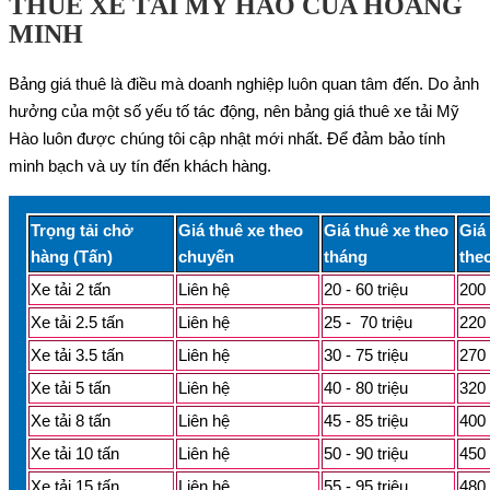
THUÊ XE TẢI MỸ HÀO CỦA HOÀNG
MINH
Bảng giá thuê là điều mà doanh nghiệp luôn quan tâm đến. Do ảnh
hưởng của một số yếu tố tác động, nên bảng giá thuê xe tải Mỹ
Hào luôn được chúng tôi cập nhật mới nhất. Để đảm bảo tính
minh bạch và uy tín đến khách hàng.
Trọng tải chở
Giá thuê xe theo
Giá thuê xe theo
Giá
hàng (Tấn)
chuyến
tháng
the
Xe tải 2 tấn
Liên hệ
20 - 60 triệu
200 
Xe tải 2.5 tấn
Liên hệ
25 - 70 triệu
220 
Xe tải 3.5 tấn
Liên hệ
30 - 75 triệu
270 
Xe tải 5 tấn
Liên hệ
40 - 80 triệu
320 
Xe tải 8 tấn
Liên hệ
45 - 85 triệu
400 
Xe tải 10 tấn
Liên hệ
50 - 90 triệu
450 
Xe tải 15 tấn
Liên hệ
55 - 95 triệu
480 