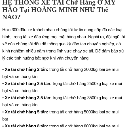
HỆ THỐNG XE TẢI Chở Hàng Ở MỸ
HÀO Tại HOÀNG MINH NHƯ Thế
NÀO?
Hơn 300 đầu xe khách nhau chúng tôi tự tin cung cấp đủ các loại
hình, trọng tải xe đáp ứng mọi mặt hàng nhau. Ngoài ra, đội ngũ tài
xế của chúng tôi đều đã thông qua kỳ đào tạo chuyên nghiệp, có
kinh nghiệm nhiều năm trong lĩnh vực chạy xe tải. Để đảm bảo xử
lý các tình huống bất ngờ khi vận chuyển hàng.
•
Xe tải chở hàng 2 tấn
:
trọng tải chở hàng 2000kg loại xe mui
bạt và xe thùng kín
•
Xe tải chở hàng 2,5 tấn
:
trọng tải chở hàng 2500kg loại xe mui
bạt và xe thùng kín
•
Xe tải chở hàng 3,5 tấn
:
trọng tải chở hàng 3500kg loại xe mui
bạt và xe thùng kín
•
Xe tải chở hàng 5 tấn
:
trọng tải chở hàng 5000kg loại xe mui
bạt
•
Xe tải chở hàng 8 tấn
:
trọng tải chở hàng 8000kg loại xe mui