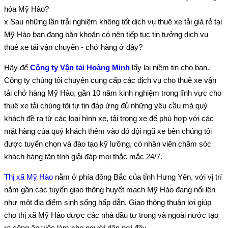
hóa Mỹ Hào?
x Sau những lần trải nghiệm không tốt dịch vụ thuê xe tải giá rẻ tại
Mỹ Hào bạn đang băn khoăn có nên tiếp tục tin tưởng dịch vụ
thuê xe tải vận chuyển - chở hàng ở đây?
Hãy để
Công ty Vận tải Hoàng Minh
lấy lại niềm tin cho bạn.
Công ty chúng tôi chuyên cung cấp các dịch vụ cho thuê xe vận
tải chở hàng Mỹ Hào, gần 10 năm kinh nghiệm trong lĩnh vực cho
thuê xe tải chúng tôi tự tin đáp ứng đủ những yêu cầu mà quý
khách đề ra từ các loại hình xe, tải trọng xe để phù hợp với các
mặt hàng của quý khách thêm vào đó đội ngũ xe bên chúng tôi
được tuyển chọn và đào tạo kỹ lưỡng, có nhân viên chăm sóc
khách hàng tận tình giải đáp mọi thắc mắc 24/7.
Thị xã Mỹ Hào
nằm ở phía đông Bắc của tỉnh Hưng Yên, với vị trí
nằm gần các tuyến giao thông huyết mạch Mỹ Hào đang nổi lên
như một địa điểm sinh sống hấp dẫn. Giao thông thuận lợi giúp
cho thị xã Mỹ Hào được các nhà đầu tư trong và ngoài nước tạo
ra công ăn việc làm cho người dân nơi đây.