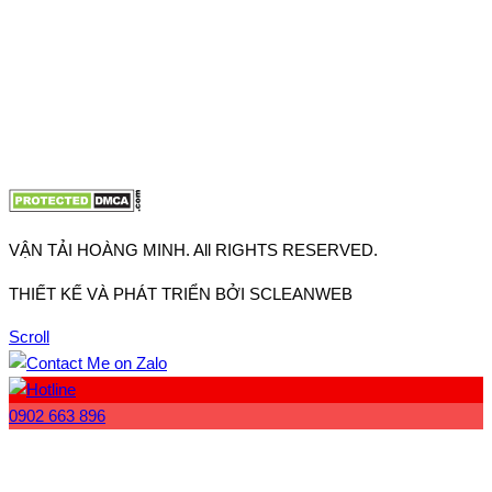
VP Hà Nội: Đường Vĩnh Quỳnh, Xã Thanh Trì, Tp Hà Nội
Điện thoại:
0902.663.896
-
0909.662.896
Email:
lienhe@vantaihoangminh.com
Website:
www.vantaihoangminh.com
VẬN TẢI HOÀNG MINH. All RIGHTS RESERVED.
THIẾT KẾ VÀ PHÁT TRIỂN BỞI SCLEANWEB
Scroll
0902 663 896