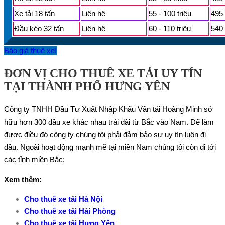
Xe tải 18 tấn
Liên hệ
55 - 100 triệu
495 
Đầu kéo 32 tấn
Liên hệ
60 - 110 triệu
540 
Báo giá thuê xe!
ĐƠN VỊ CHO THUÊ XE TẢI UY TÍN
TẠI THÀNH PHỐ HƯNG YÊN
Công ty TNHH Đầu Tư Xuất Nhập Khẩu Vận tải Hoàng Minh sở
hữu hơn 300 đầu xe khác nhau trải dài từ Bắc vào Nam. Để làm
được điều đó công ty chúng tôi phải đảm bảo sự uy tín luôn đi
đầu. Ngoài hoạt động mạnh mẽ tại miền Nam chúng tôi còn đi tới
các tỉnh miền Bắc:
Xem thêm:
Cho thuê xe tải Hà Nội
Cho thuê xe tải Hải Phòng
Cho thuê xe tải Hưng Yên