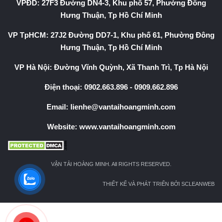
VPĐD: 27F3 Đường DN4-3, Khu phố 57, Phường Đông
Hưng Thuận, Tp Hồ Chí Minh
VP TpHCM: 27J2 Đường DD7-1, Khu phố 61, Phường Đông
Hưng Thuận, Tp Hồ Chí Minh
VP Hà Nội: Đường Vĩnh Quỳnh, Xã Thanh Trì, Tp Hà Nội
Điện thoại:
0902.663.896
-
0909.662.896
Email:
lienhe@vantaihoangminh.com
Website:
www.vantaihoangminh.com
VẬN TẢI HOÀNG MINH. All RIGHTS RESERVED.
THIẾT KẾ VÀ PHÁT TRIỂN BỞI SCLEANWEB