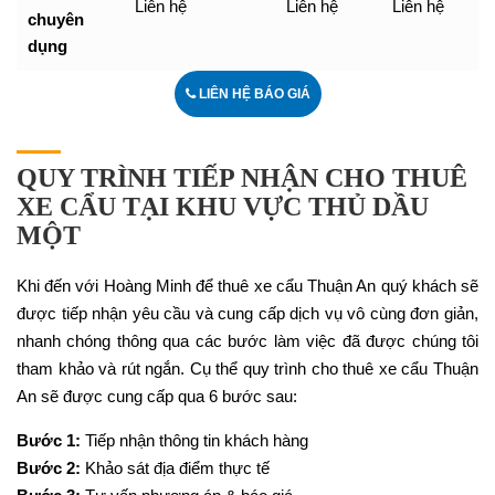
Liên hệ
Liên hệ
Liên hệ
chuyên
dụng
LIÊN HỆ BÁO GIÁ
QUY TRÌNH TIẾP NHẬN CHO THUÊ
XE CẨU TẠI KHU VỰC THỦ DẦU
MỘT
Khi đến với Hoàng Minh để thuê xe cẩu Thuận An quý khách sẽ
được tiếp nhận yêu cầu và cung cấp dịch vụ vô cùng đơn giản,
nhanh chóng thông qua các bước làm việc đã được chúng tôi
tham khảo và rút ngắn. Cụ thể quy trình cho thuê xe cẩu Thuận
An sẽ được cung cấp qua 6 bước sau:
Bước 1:
Tiếp nhận thông tin khách hàng
Bước 2:
Khảo sát địa điểm thực tế