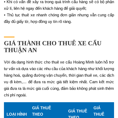
• Khi có vấn đề xảy ra trong quá trình cẩu hàng sẽ có bộ phận
xử lí, liên hệ ngay đến khách hàng để giải quyết;
• Thủ tục thuê xe nhanh chóng đơn giản nhưng vẫn cung cấp
đầy đủ giấy tờ, hợp đồng uy tín rõ ràng.
GIÁ THÀNH CHO THUÊ XE CẨU
THUẬN AN
Với đa dạng hình thức cho thuê xe cẩu Hoàng Minh luôn hỗ trợ
tư vấn và dựa vào các nhu cầu của khách hàng như khối lượng
hàng hoá, quãng đường vận chuyển, thời gian thuê xe, các dịch
vụ đi kèm,… để đưa ra mức giá tiết kiệm nhất. Cam kết mức
giá đưa ra là mức giá cuối cùng, đảm bảo không phát sinh thêm
chi phí ngoài.
GIÁ THUÊ
GIÁ
GIÁ THUÊ
LOẠI HÌNH
THEO
THUÊ
THEO