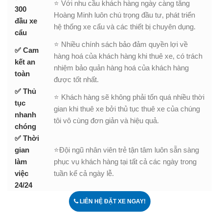
⭐ Với nhu cầu khách hàng ngày càng tăng
300
Hoàng Minh luôn chú trọng đầu tư, phát triển
đầu xe
hệ thống xe cẩu và các thiết bị chuyên dụng.
cẩu
⭐ Nhiều chính sách bảo đảm quyền lợi về
✅ Cam
hàng hoá của khách hàng khi thuê xe, có trách
kết an
nhiệm bảo quản hàng hoá của khách hàng
toàn
được tốt nhất.
✅ Thủ
⭐ Khách hàng sẽ không phải tốn quá nhiều thời
tục
gian khi thuê xe bởi thủ tục thuê xe của chúng
nhanh
tôi vô cùng đơn giản và hiệu quả.
chóng
✅ Thời
gian
⭐Đội ngũ nhân viên trẻ tận tâm luôn sẵn sàng
làm
phục vụ khách hàng tại tất cả các ngày trong
việc
tuần kể cả ngày lễ.
24/24
LIÊN HỆ ĐẶT XE NGAY!