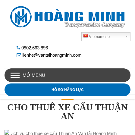
Vietnamese
0902.663.896
lienhe@vantaihoangminh.com
MỞ MENU
HỒ SƠ NĂNG LỰC
CHO THUÊ XE CẨU THUẬN
AN