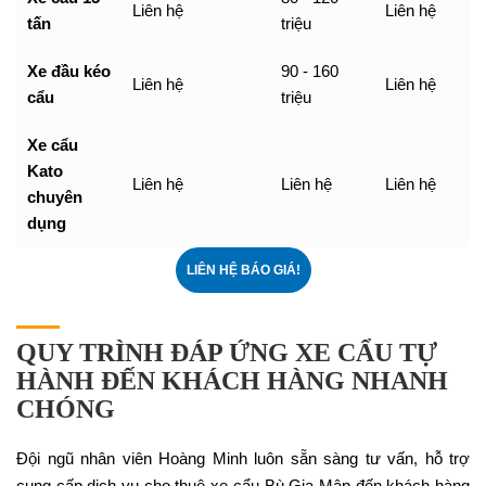
Liên hệ
Liên hệ
tấn
triệu
Xe đầu kéo
90 - 160
Liên hệ
Liên hệ
cẩu
triệu
Xe cẩu
Kato
Liên hệ
Liên hệ
Liên hệ
chuyên
dụng
LIÊN HỆ BÁO GIÁ!
QUY TRÌNH ĐÁP ỨNG XE CẨU TỰ
HÀNH ĐẾN KHÁCH HÀNG NHANH
CHÓNG
Đội ngũ nhân viên Hoàng Minh luôn sẵn sàng tư vấn, hỗ trợ
cung cấp dịch vụ cho thuê xe cẩu Bù Gia Mập đến khách hàng