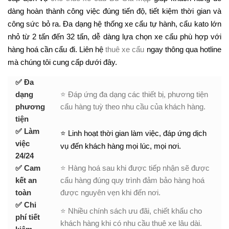
dàng hoàn thành công việc đúng tiến độ, tiết kiệm thời gian và
công sức bỏ ra. Đa dạng hệ thống xe cẩu tự hành, cẩu kato lớn
nhỏ từ 2 tấn đến 32 tấn, dễ dàng lựa chọn xe cẩu phù hợp với
hàng hoá cần cẩu đi. Liên hệ
thuê xe cẩu
ngay thông qua hotline
mà chúng tôi cung cấp dưới đây.
✅ Đa
dạng
⭐ Đáp ứng đa dạng các thiết bị, phương tiện
phương
cẩu hàng tuỳ theo nhu cầu của khách hàng.
tiện
✅ Làm
⭐ Linh hoạt thời gian làm việc, đáp ứng dịch
việc
vụ đến khách hàng mọi lúc, mọi nơi.
24/24
✅ Cam
⭐ Hàng hoá sau khi được tiếp nhận sẽ được
kết an
cẩu hàng đúng quy trình đảm bảo hàng hoá
toàn
được nguyên vẹn khi đến nơi.
✅ Chi
⭐ Nhiều chính sách ưu đãi, chiết khấu cho
phí tiết
khách hàng khi có nhu cầu thuê xe lâu dài.