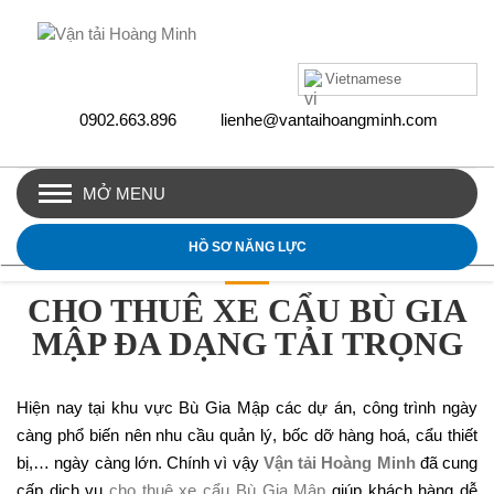
Vietnamese
0902.663.896
lienhe@vantaihoangminh.com
MỞ MENU
HỒ SƠ NĂNG LỰC
CHO THUÊ XE CẨU BÙ GIA
MẬP ĐA DẠNG TẢI TRỌNG
Hiện nay tại khu vực Bù Gia Mập các dự án, công trình ngày
càng phổ biến nên nhu cầu quản lý, bốc dỡ hàng hoá, cẩu thiết
bị,… ngày càng lớn. Chính vì vậy
Vận tải Hoàng Minh
đã cung
cấp dịch vụ
cho thuê xe cẩu Bù Gia Mập
giúp khách hàng dễ