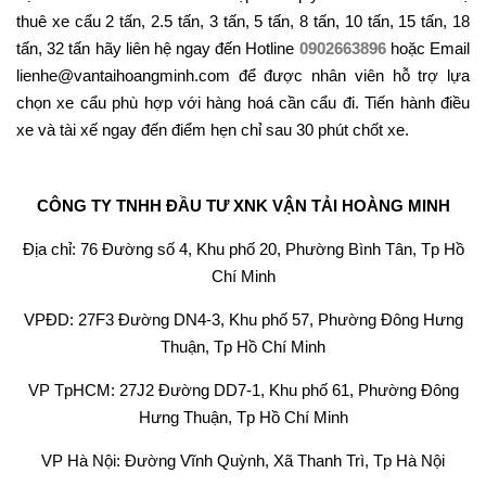
thuê xe cẩu 2 tấn, 2.5 tấn, 3 tấn, 5 tấn, 8 tấn, 10 tấn, 15 tấn, 18
tấn, 32 tấn hãy liên hệ ngay đến Hotline
0902663896
hoặc Email
lienhe@vantaihoangminh.com để được nhân viên hỗ trợ lựa
chọn xe cẩu phù hợp với hàng hoá cần cẩu đi. Tiến hành điều
xe và tài xế ngay đến điểm hẹn chỉ sau 30 phút chốt xe.
CÔNG TY TNHH ĐẦU TƯ XNK VẬN TẢI HOÀNG MINH
Địa chỉ: 76 Đường số 4, Khu phố 20, Phường Bình Tân, Tp Hồ
Chí Minh
VPĐD: 27F3 Đường DN4-3, Khu phố 57, Phường Đông Hưng
Thuận, Tp Hồ Chí Minh
VP TpHCM: 27J2 Đường DD7-1, Khu phố 61, Phường Đông
Hưng Thuận, Tp Hồ Chí Minh
VP Hà Nội: Đường Vĩnh Quỳnh, Xã Thanh Trì, Tp Hà Nội