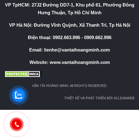
VP TpHCM: 27J2 Đường DD7-1, Khu phố 61, Phường Đông
Hưng Thuận, Tp Hồ Chí Minh
VP Hà Nội: Đường Vĩnh Quỳnh, Xã Thanh Trì, Tp Hà Nội
Điện thoại:
0902.663.896
-
0909.662.896
Email:
lienhe@vantaihoangminh.com
Website:
www.vantaihoangminh.com
VẬN TẢI HOÀNG MINH. All RIGHTS RESERVED.
THIẾT KẾ VÀ PHÁT TRIỂN BỞI SCLEANWEB