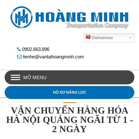
Vietnamese
0902.663.896
lienhe@vantaihoangminh.com
MỞ MENU
HỒ SƠ NĂNG LỰC
VẬN CHUYỂN HÀNG HÓA
HÀ NỘI QUẢNG NGÃI TỪ 1 -
2 NGÀY