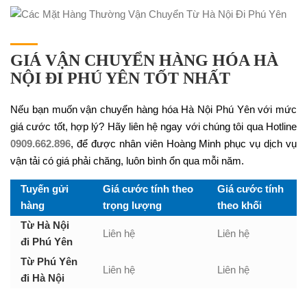
GIÁ VẬN CHUYỂN HÀNG HÓA HÀ
NỘI ĐI PHÚ YÊN TỐT NHẤT
Nếu bạn muốn vận chuyển hàng hóa Hà Nội Phú Yên với mức
giá cước tốt, hợp lý? Hãy liên hệ ngay với chúng tôi qua Hotline
0909.662.896
, để được nhân viên Hoàng Minh phục vụ dịch vụ
vận tải có giá phải chăng, luôn bình ổn qua mỗi năm.
Tuyến gửi
Giá cước tính theo
Giá cước tính
hàng
trọng lượng
theo khối
Từ Hà Nội
Liên hệ
Liên hệ
đi Phú Yên
Từ Phú Yên
Liên hệ
Liên hệ
đi Hà Nội