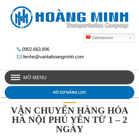
Vietnamese
0902.663.896
lienhe@vantaihoangminh.com
MỞ MENU
HỒ SƠ NĂNG LỰC
VẬN CHUYỂN HÀNG HÓA
HÀ NỘI PHÚ YÊN TỪ 1 – 2
NGÀY