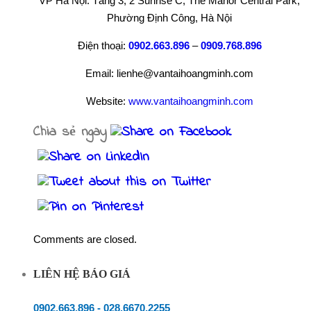
VP Hà Nội: Tầng 3, 2 Sunrise C, The Manor Central Park,
Phường Định Công, Hà Nội
Điện thoại:
0902.663.896
–
0909.768.896
Email: lienhe@vantaihoangminh.com
Website:
www.vantaihoangminh.com
Chia sẻ ngay
Comments are closed.
LIÊN HỆ BÁO GIÁ
0902.663.896
-
028.6670.2255