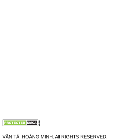
Địa chỉ: 76 Đường số 4, Khu phố 20, Phường Bình Tân, Tp
Hồ Chí Minh
VPĐD: 27F3 Đường DN4-3, Khu phố 57, Phường Đông Hưng
Thuận, Tp Hồ Chí Minh
VP TpHCM: 27J2 Đường DD7-1, Khu phố 61, Phường Đông
Hưng Thuận, Tp Hồ Chí Minh
VP Hà Nội: Đường Vĩnh Quỳnh, Xã Thanh Trì, Tp Hà Nội
Điện thoại:
0902.663.896
-
0909.662.896
Email:
lienhe@vantaihoangminh.com
Website:
www.vantaihoangminh.com
VẬN TẢI HOÀNG MINH. All RIGHTS RESERVED.