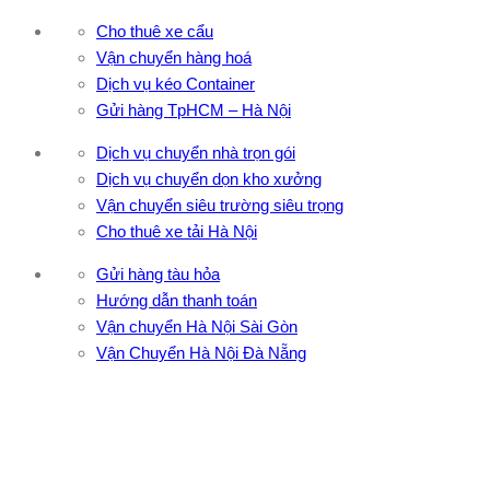
Cho thuê xe cẩu
Vận chuyển hàng hoá
Dịch vụ kéo Container
Gửi hàng TpHCM – Hà Nội
Dịch vụ chuyển nhà trọn gói
Dịch vụ chuyển dọn kho xưởng
Vận chuyển siêu trường siêu trọng
Cho thuê xe tải Hà Nội
Gửi hàng tàu hỏa
Hướng dẫn thanh toán
Vận chuyển Hà Nội Sài Gòn
Vận Chuyển Hà Nội Đà Nẵng
CÔNG TY TNHH ĐẦU TƯ XNK VẬN TẢI HOÀNG MINH
Địa chỉ: 76 Đường số 4, Khu phố 20, Phường Bình Tân, Tp
Hồ Chí Minh