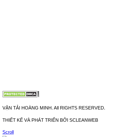
VPĐD: 27F3 Đường DN4-3, Khu phố 57, Phường Đông Hưng
Thuận, Tp Hồ Chí Minh
VP TpHCM: 27J2 Đường DD7-1, Khu phố 61, Phường Đông
Hưng Thuận, Tp Hồ Chí Minh
VP Hà Nội: Đường Vĩnh Quỳnh, Xã Thanh Trì, Tp Hà Nội
Điện thoại:
0902.663.896
-
0909.662.896
Email:
lienhe@vantaihoangminh.com
Website:
www.vantaihoangminh.com
VẬN TẢI HOÀNG MINH. All RIGHTS RESERVED.
THIẾT KẾ VÀ PHÁT TRIỂN BỞI SCLEANWEB
Scroll