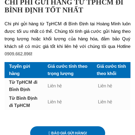
CHI PHÍ GỬI HÀNG TỪ TPHCM ĐI
BÌNH ĐỊNH TỐT NHẤT
Chi phí gửi hàng từ TpHCM đi Bình Định tại Hoàng Minh luôn
được tối ưu nhất có thể. Chúng tôi tính giá cước gửi hàng theo
trọng lượng hoặc khối lượng của hàng hóa, đảm bảo Quý
khách sẽ có mức giá tốt khi liên hệ với chúng tôi qua Hotline
0909.662.896
!
Tuyến gửi
Giá cước tính theo
Giá cước tính
hàng
trọng lượng
theo khối
Từ TpHCM đi
Liên hệ
Liên hệ
Bình Định
Từ Bình Định
Liên hệ
Liên hệ
đi TpHCM
BÁO GIÁ GỬI HÀNG!