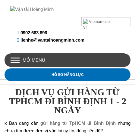
Vietnamese
0902.663.896
lienhe@vantaihoangminh.com
MỞ MENU
HỒ SƠ NĂNG LỰC
DỊCH VỤ GỬI HÀNG TỪ
TPHCM ĐI BÌNH ĐỊNH 1 - 2
NGÀY
x Bạn đang cần
gửi hàng từ TpHCM đi Bình Định
nhưng
chưa tìm được đơn vị vận tải uy tín, đúng tiến độ?