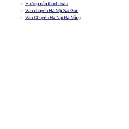
Hướng dẫn thanh toán
Vận chuyển Hà Nội Sài Gòn
Vận Chuyển Hà Nội Đà Nẵng
CÔNG TY TNHH ĐẦU TƯ XNK VẬN TẢI HOÀNG MINH
Địa chỉ: 76 Đường số 4, Khu phố 20, Phường Bình Tân, Tp
Hồ Chí Minh
VPĐD: 27F3 Đường DN4-3, Khu phố 57, Phường Đông Hưng
Thuận, Tp Hồ Chí Minh
VP TpHCM: 27J2 Đường DD7-1, Khu phố 61, Phường Đông
Hưng Thuận, Tp Hồ Chí Minh
VP Hà Nội: Đường Vĩnh Quỳnh, Xã Thanh Trì, Tp Hà Nội
Điện thoại:
0902.663.896
-
0909.662.896
Email:
lienhe@vantaihoangminh.com