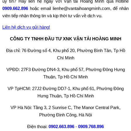
uy tín? Hãy liên hệ ngay với Vận tải Hoàng Minh qua Hotline
0909.662.896
hoặc email lienhe@vantaihoangminh.com, để nhân
viên tiếp nhận thông tin và kịp thời tư vấn về dịch vụ.
Liên hệ dịch vụ gửi hàng!
CÔNG TY TNHH ĐẦU TƯ XNK VẬN TẢI HOÀNG MINH
Địa chỉ: 76 Đường số 4, Khu phố 20, Phường Bình Tân, Tp Hồ
Chí Minh
VPĐD: 27F3 Đường DN4-3, Khu phố 57, Phường Đông Hưng
Thuận, Tp Hồ Chí Minh
VP TpHCM: 27J2 Đường DD7-1, Khu phố 61, Phường Đông
Hưng Thuận, Tp Hồ Chí Minh
VP Hà Nội: Tầng 3, 2 Sunrise C, The Manor Central Park,
Phường Định Công, Hà Nội
Điện thoại:
0902.663.896
-
0909.768.896