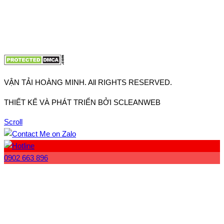
Điện thoại:
0902.663.896
-
0909.662.896
Email:
lienhe@vantaihoangminh.com
Website:
www.vantaihoangminh.com
VẬN TẢI HOÀNG MINH. All RIGHTS RESERVED.
THIẾT KẾ VÀ PHÁT TRIỂN BỞI SCLEANWEB
Scroll
0902 663 896