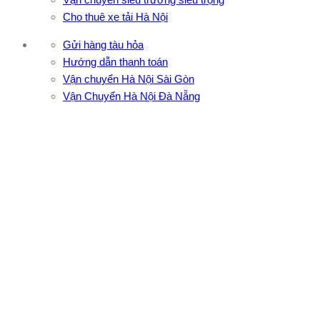
Cho thuê xe tải Hà Nội
Gửi hàng tàu hỏa
Hướng dẫn thanh toán
Vận chuyển Hà Nội Sài Gòn
Vận Chuyển Hà Nội Đà Nẵng
CÔNG TY TNHH ĐẦU TƯ XNK VẬN TẢI HOÀNG MINH
Địa chỉ: 76 Đường số 4, Khu phố 20, Phường Bình Tân, Tp
Hồ Chí Minh
VPĐD: 27F3 Đường DN4-3, Khu phố 57, Phường Đông Hưng
Thuận, Tp Hồ Chí Minh
VP TpHCM: 27J2 Đường DD7-1, Khu phố 61, Phường Đông
Hưng Thuận, Tp Hồ Chí Minh
VP Hà Nội: Đường Vĩnh Quỳnh, Xã Thanh Trì, Tp Hà Nội