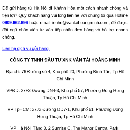
Để gửi hàng từ Hà Nội đi Khánh Hòa một cách nhanh chóng và
tiện lợi? Quý khách hàng vui lòng liên hệ với chúng tôi qua Hotline
0909.662.896
hoặc email lienhe@vantaihoangminh.com, để được
đội ngũ nhân viên tư vấn tiếp nhận đơn hàng và hỗ trợ nhanh
chóng.
Liên hệ dịch vụ gửi hàng!
CÔNG TY TNHH ĐẦU TƯ XNK VẬN TẢI HOÀNG MINH
Địa chỉ: 76 Đường số 4, Khu phố 20, Phường Bình Tân, Tp Hồ
Chí Minh
VPĐD: 27F3 Đường DN4-3, Khu phố 57, Phường Đông Hưng
Thuận, Tp Hồ Chí Minh
VP TpHCM: 27J2 Đường DD7-1, Khu phố 61, Phường Đông
Hưng Thuận, Tp Hồ Chí Minh
VP Hà Nội: Tầng 3, 2 Sunrise C, The Manor Central Park,