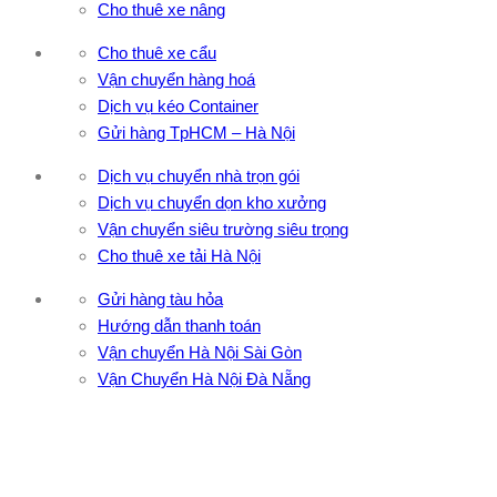
Cho thuê xe nâng
Cho thuê xe cẩu
Vận chuyển hàng hoá
Dịch vụ kéo Container
Gửi hàng TpHCM – Hà Nội
Dịch vụ chuyển nhà trọn gói
Dịch vụ chuyển dọn kho xưởng
Vận chuyển siêu trường siêu trọng
Cho thuê xe tải Hà Nội
Gửi hàng tàu hỏa
Hướng dẫn thanh toán
Vận chuyển Hà Nội Sài Gòn
Vận Chuyển Hà Nội Đà Nẵng
CÔNG TY TNHH ĐẦU TƯ XNK VẬN TẢI HOÀNG MINH
Địa chỉ: 76 Đường số 4, Khu phố 20, Phường Bình Tân, Tp
Hồ Chí Minh