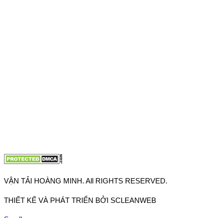
VPĐD: 27F3 Đường DN4-3, Khu phố 57, Phường Đông Hưng
Thuận, Tp Hồ Chí Minh
VP TpHCM: 27J2 Đường DD7-1, Khu phố 61, Phường Đông
Hưng Thuận, Tp Hồ Chí Minh
VP Hà Nội: Đường Vĩnh Quỳnh, Xã Thanh Trì, Tp Hà Nội
Điện thoại:
0902.663.896
-
0909.662.896
Email:
lienhe@vantaihoangminh.com
Website:
www.vantaihoangminh.com
VẬN TẢI HOÀNG MINH. All RIGHTS RESERVED.
THIẾT KẾ VÀ PHÁT TRIỂN BỞI SCLEANWEB