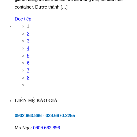
container. Được thành […]
Đọc tiếp
1
2
3
4
5
6
7
8
LIÊN HỆ BÁO GIÁ
0902.663.896
-
028.6670.2255
Ms.Nga:
0909.662.896