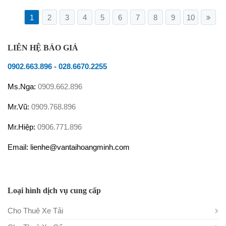
1
2
3
4
5
6
7
8
9
10
LIÊN HỆ BÁO GIÁ
0902.663.896
-
028.6670.2255
Ms.Nga:
0909.662.896
Mr.Vũ:
0909.768.896
Mr.Hiệp:
0906.771.896
Email: lienhe@vantaihoangminh.com
Loại hình dịch vụ cung cấp
Cho Thuê Xe Tải