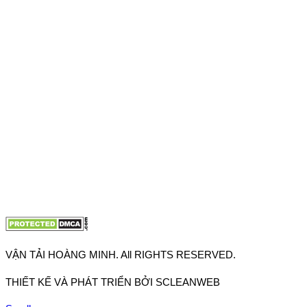
VPĐD: 27F3 Đường DN4-3, Khu phố 57, Phường Đông Hưng
Thuận, Tp Hồ Chí Minh
VP TpHCM: 27J2 Đường DD7-1, Khu phố 61, Phường Đông
Hưng Thuận, Tp Hồ Chí Minh
VP Hà Nội: Đường Vĩnh Quỳnh, Xã Thanh Trì, Tp Hà Nội
Điện thoại:
0902.663.896
-
0909.662.896
Email:
lienhe@vantaihoangminh.com
Website:
www.vantaihoangminh.com
VẬN TẢI HOÀNG MINH. All RIGHTS RESERVED.
THIẾT KẾ VÀ PHÁT TRIỂN BỞI SCLEANWEB