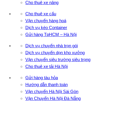
Cho thuê xe nâng
Cho thuê xe cẩu
Vận chuyển hàng hoá
Dịch vụ kéo Container
Gửi hàng TpHCM – Hà Nội
Dịch vụ chuyển nhà trọn gói
Dịch vụ chuyển dọn kho xưởng
Vận chuyển siêu trường siêu trọng
Cho thuê xe tải Hà Nội
Gửi hàng tàu hỏa
Hướng dẫn thanh toán
Vận chuyển Hà Nội Sài Gòn
Vận Chuyển Hà Nội Đà Nẵng
CÔNG TY TNHH ĐẦU TƯ XNK VẬN TẢI HOÀNG MINH
Địa chỉ: 76 Đường số 4, Khu phố 20, Phường Bình Tân, Tp
Hồ Chí Minh