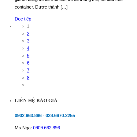
container. Được thành […]
Đọc tiếp
1
2
3
4
5
6
7
8
LIÊN HỆ BÁO GIÁ
0902.663.896
-
028.6670.2255
Ms.Nga:
0909.662.896