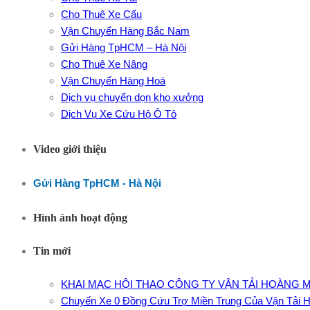
Cho Thuê Xe Cẩu
Vận Chuyển Hàng Bắc Nam
Gửi Hàng TpHCM – Hà Nội
Cho Thuê Xe Nâng
Vận Chuyển Hàng Hoá
Dịch vụ chuyển dọn kho xưởng
Dịch Vụ Xe Cứu Hộ Ô Tô
Video giới thiệu
Gửi Hàng TpHCM - Hà Nội
Hình ảnh hoạt động
Tin mới
KHAI MẠC HỘI THAO CÔNG TY VẬN TẢI HOÀNG M
Chuyến Xe 0 Đồng Cứu Trợ Miền Trung Của Vận Tải 