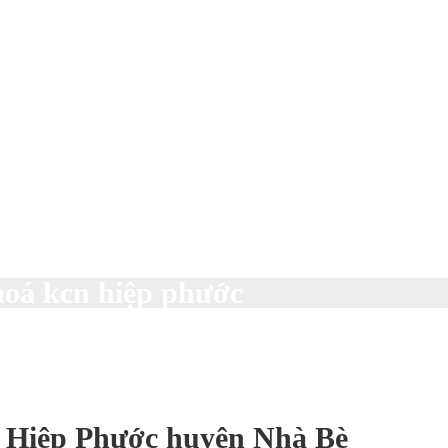
hoá kcn hiệp phước
N Hiệp Phước huyện Nhà Bè