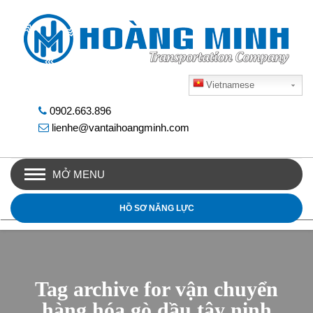
Vietnamese
0902.663.896
lienhe@vantaihoangminh.com
MỞ MENU
HỒ SƠ NĂNG LỰC
Tag archive for vận chuyển
hàng hóa gò dầu tây ninh