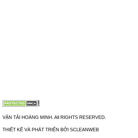
Hồ Chí Minh
VPĐD: 27F3 Đường DN4-3, Khu phố 57, Phường Đông Hưng
Thuận, Tp Hồ Chí Minh
VP TpHCM: 27J2 Đường DD7-1, Khu phố 61, Phường Đông
Hưng Thuận, Tp Hồ Chí Minh
VP Hà Nội: Đường Vĩnh Quỳnh, Xã Thanh Trì, Tp Hà Nội
Điện thoại:
0902.663.896
-
0909.662.896
Email:
lienhe@vantaihoangminh.com
Website:
www.vantaihoangminh.com
VẬN TẢI HOÀNG MINH. All RIGHTS RESERVED.
THIẾT KẾ VÀ PHÁT TRIỂN BỞI SCLEANWEB