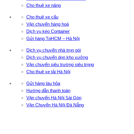
Cho thuê xe nâng
Cho thuê xe cẩu
Vận chuyển hàng hoá
Dịch vụ kéo Container
Gửi hàng TpHCM – Hà Nội
Dịch vụ chuyển nhà trọn gói
Dịch vụ chuyển dọn kho xưởng
Vận chuyển siêu trường siêu trọng
Cho thuê xe tải Hà Nội
Gửi hàng tàu hỏa
Hướng dẫn thanh toán
Vận chuyển Hà Nội Sài Gòn
Vận Chuyển Hà Nội Đà Nẵng
CÔNG TY TNHH ĐẦU TƯ XNK VẬN TẢI HOÀNG MINH
Địa chỉ: 76 Đường số 4, Khu phố 20, Phường Bình Tân, Tp