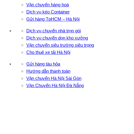
Vận chuyển hàng hoá
Dịch vụ kéo Container
Gửi hàng TpHCM – Hà Nội
Dịch vụ chuyển nhà trọn gói
Dịch vụ chuyển dọn kho xưởng
Vận chuyển siêu trường siêu trọng
Cho thuê xe tải Hà Nội
Gửi hàng tàu hỏa
Hướng dẫn thanh toán
Vận chuyển Hà Nội Sài Gòn
Vận Chuyển Hà Nội Đà Nẵng
CÔNG TY TNHH ĐẦU TƯ XNK VẬN TẢI HOÀNG MINH
Địa chỉ: 76 Đường số 4, Khu phố 20, Phường Bình Tân, Tp
Hồ Chí Minh
VPĐD: 27F3 Đường DN4-3, Khu phố 57, Phường Đông Hưng