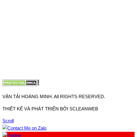
Thuận, Tp Hồ Chí Minh
VP TpHCM: 27J2 Đường DD7-1, Khu phố 61, Phường Đông
Hưng Thuận, Tp Hồ Chí Minh
VP Hà Nội: Đường Vĩnh Quỳnh, Xã Thanh Trì, Tp Hà Nội
Điện thoại:
0902.663.896
-
0909.662.896
Email:
lienhe@vantaihoangminh.com
Website:
www.vantaihoangminh.com
VẬN TẢI HOÀNG MINH. All RIGHTS RESERVED.
THIẾT KẾ VÀ PHÁT TRIỂN BỞI SCLEANWEB
Scroll