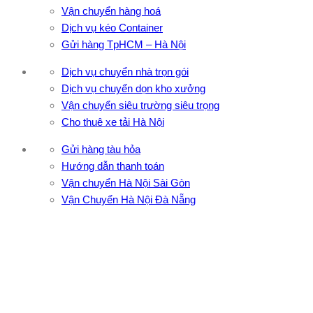
Vận chuyển hàng hoá
Dịch vụ kéo Container
Gửi hàng TpHCM – Hà Nội
Dịch vụ chuyển nhà trọn gói
Dịch vụ chuyển dọn kho xưởng
Vận chuyển siêu trường siêu trọng
Cho thuê xe tải Hà Nội
Gửi hàng tàu hỏa
Hướng dẫn thanh toán
Vận chuyển Hà Nội Sài Gòn
Vận Chuyển Hà Nội Đà Nẵng
CÔNG TY TNHH ĐẦU TƯ XNK VẬN TẢI HOÀNG MINH
Địa chỉ: 76 Đường số 4, Khu phố 20, Phường Bình Tân, Tp
Hồ Chí Minh
VPĐD: 27F3 Đường DN4-3, Khu phố 57, Phường Đông Hưng