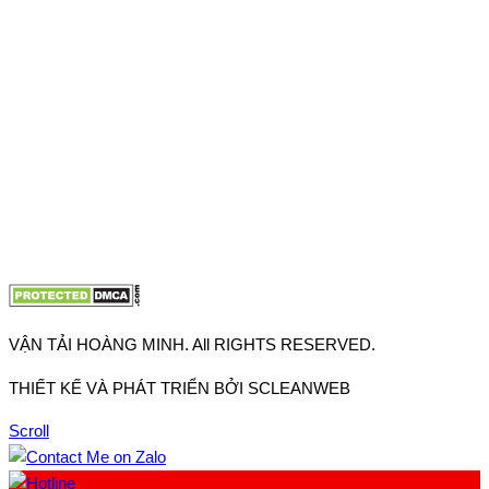
Thuận, Tp Hồ Chí Minh
VP TpHCM: 27J2 Đường DD7-1, Khu phố 61, Phường Đông
Hưng Thuận, Tp Hồ Chí Minh
VP Hà Nội: Đường Vĩnh Quỳnh, Xã Thanh Trì, Tp Hà Nội
Điện thoại:
0902.663.896
-
0909.662.896
Email:
lienhe@vantaihoangminh.com
Website:
www.vantaihoangminh.com
VẬN TẢI HOÀNG MINH. All RIGHTS RESERVED.
THIẾT KẾ VÀ PHÁT TRIỂN BỞI SCLEANWEB
Scroll