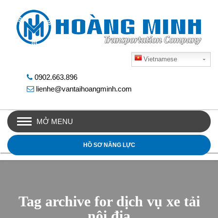
Vietnamese
0902.663.896
lienhe@vantaihoangminh.com
MỞ MENU
HỒ SƠ NĂNG LỰC
Tag archive for dịch vụ xe tải
nội địa