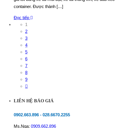
container. Được thành […]
Đọc tiếp
1
2
3
4
5
6
7
8
9
LIÊN HỆ BÁO GIÁ
0902.663.896
-
028.6670.2255
Ms.Nga:
0909.662.896