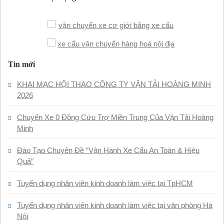
Tin mới
KHAI MẠC HỘI THAO CÔNG TY VẬN TẢI HOÀNG MINH
2026
Chuyến Xe 0 Đồng Cứu Trợ Miền Trung Của Vận Tải Hoàng
Minh
Đào Tạo Chuyên Đề “Vận Hành Xe Cẩu An Toàn & Hiệu
Quả”
Tuyển dụng nhân viên kinh doanh làm việc tại TpHCM
Tuyển dụng nhân viên kinh doanh làm việc tại văn phòng Hà
Nội