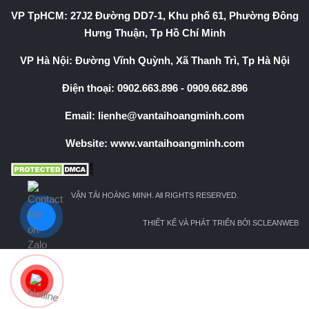
VP TpHCM: 27J2 Đường DD7-1, Khu phố 61, Phường Đông
Hưng Thuận, Tp Hồ Chí Minh
VP Hà Nội: Đường Vĩnh Quỳnh, Xã Thanh Trì, Tp Hà Nội
Điện thoại:
0902.663.896
-
0909.662.896
Email:
lienhe@vantaihoangminh.com
Website:
www.vantaihoangminh.com
VẬN TẢI HOÀNG MINH. All RIGHTS RESERVED.
THIẾT KẾ VÀ PHÁT TRIỂN BỞI SCLEANWEB