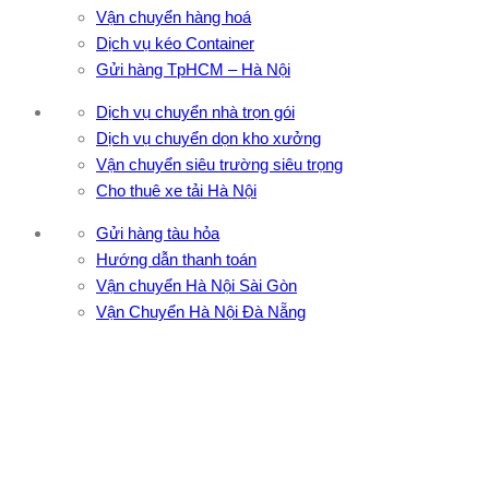
Vận chuyển hàng hoá
Dịch vụ kéo Container
Gửi hàng TpHCM – Hà Nội
Dịch vụ chuyển nhà trọn gói
Dịch vụ chuyển dọn kho xưởng
Vận chuyển siêu trường siêu trọng
Cho thuê xe tải Hà Nội
Gửi hàng tàu hỏa
Hướng dẫn thanh toán
Vận chuyển Hà Nội Sài Gòn
Vận Chuyển Hà Nội Đà Nẵng
CÔNG TY TNHH ĐẦU TƯ XNK VẬN TẢI HOÀNG MINH
Địa chỉ: 76 Đường số 4, Khu phố 20, Phường Bình Tân, Tp
Hồ Chí Minh
VPĐD: 27F3 Đường DN4-3, Khu phố 57, Phường Đông Hưng