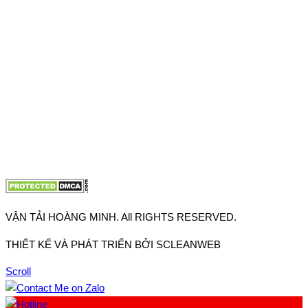
Thuận, Tp Hồ Chí Minh
VP TpHCM: 27J2 Đường DD7-1, Khu phố 61, Phường Đông
Hưng Thuận, Tp Hồ Chí Minh
VP Hà Nội: Đường Vĩnh Quỳnh, Xã Thanh Trì, Tp Hà Nội
Điện thoại:
0902.663.896
-
0909.662.896
Email:
lienhe@vantaihoangminh.com
Website:
www.vantaihoangminh.com
VẬN TẢI HOÀNG MINH. All RIGHTS RESERVED.
THIẾT KẾ VÀ PHÁT TRIỂN BỞI SCLEANWEB
Scroll