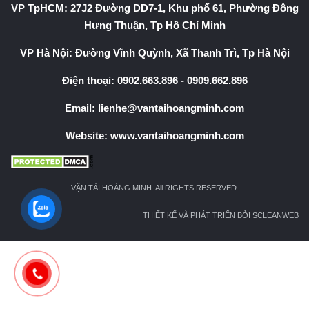
VP TpHCM: 27J2 Đường DD7-1, Khu phố 61, Phường Đông
Hưng Thuận, Tp Hồ Chí Minh
VP Hà Nội: Đường Vĩnh Quỳnh, Xã Thanh Trì, Tp Hà Nội
Điện thoại:
0902.663.896
-
0909.662.896
Email:
lienhe@vantaihoangminh.com
Website:
www.vantaihoangminh.com
VẬN TẢI HOÀNG MINH. All RIGHTS RESERVED.
THIẾT KẾ VÀ PHÁT TRIỂN BỞI SCLEANWEB