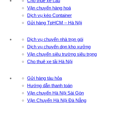
Cho thuê xe cẩu
Vận chuyển hàng hoá
Dịch vụ kéo Container
Gửi hàng TpHCM – Hà Nội
Dịch vụ chuyển nhà trọn gói
Dịch vụ chuyển dọn kho xưởng
Vận chuyển siêu trường siêu trọng
Cho thuê xe tải Hà Nội
Gửi hàng tàu hỏa
Hướng dẫn thanh toán
Vận chuyển Hà Nội Sài Gòn
Vận Chuyển Hà Nội Đà Nẵng
CÔNG TY TNHH ĐẦU TƯ XNK VẬN TẢI HOÀNG MINH
Địa chỉ: 76 Đường số 4, Khu phố 20, Phường Bình Tân, Tp
Hồ Chí Minh