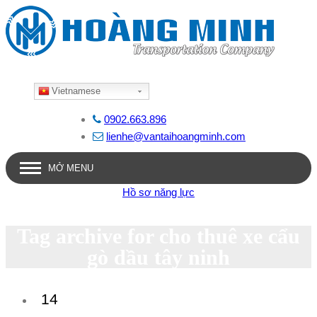
Vietnamese
0902.663.896
lienhe@vantaihoangminh.com
MỞ MENU
Hồ sơ năng lực
Tag archive for cho thuê xe cẩu
gò dầu tây ninh
14