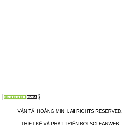
VPĐD: 27F3 Đường DN4-3, Khu phố 57, Phường Đông Hưng
Thuận, Tp Hồ Chí Minh
VP TpHCM: 27J2 Đường DD7-1, Khu phố 61, Phường Đông
Hưng Thuận, Tp Hồ Chí Minh
VP Hà Nội: Đường Vĩnh Quỳnh, Xã Thanh Trì, Tp Hà Nội
Điện thoại:
0902.663.896
-
0909.662.896
Email:
lienhe@vantaihoangminh.com
Website:
www.vantaihoangminh.com
VẬN TẢI HOÀNG MINH. All RIGHTS RESERVED.
THIẾT KẾ VÀ PHÁT TRIỂN BỞI SCLEANWEB