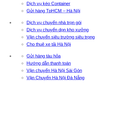
Dịch vụ kéo Container
Gửi hàng TpHCM – Hà Nội
Dịch vụ chuyển nhà trọn gói
Dịch vụ chuyển dọn kho xưởng
Vận chuyển siêu trường siêu trọng
Cho thuê xe tải Hà Nội
Gửi hàng tàu hỏa
Hướng dẫn thanh toán
Vận chuyển Hà Nội Sài Gòn
Vận Chuyển Hà Nội Đà Nẵng
CÔNG TY TNHH ĐẦU TƯ XNK VẬN TẢI HOÀNG MINH
Địa chỉ: 76 Đường số 4, Khu phố 20, Phường Bình Tân, Tp
Hồ Chí Minh
VPĐD: 27F3 Đường DN4-3, Khu phố 57, Phường Đông Hưng
Thuận, Tp Hồ Chí Minh