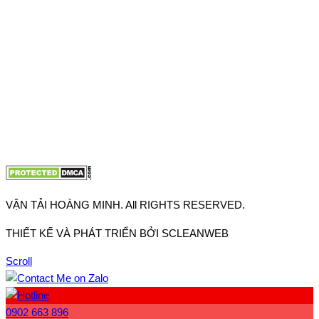
VP TpHCM: 27J2 Đường DD7-1, Khu phố 61, Phường Đông
Hưng Thuận, Tp Hồ Chí Minh
VP Hà Nội: Đường Vĩnh Quỳnh, Xã Thanh Trì, Tp Hà Nội
Điện thoại:
0902.663.896
-
0909.662.896
Email:
lienhe@vantaihoangminh.com
Website:
www.vantaihoangminh.com
VẬN TẢI HOÀNG MINH. All RIGHTS RESERVED.
THIẾT KẾ VÀ PHÁT TRIỂN BỞI SCLEANWEB
Scroll
0902 663 896