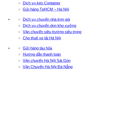
Dịch vụ kéo Container
Gửi hàng TpHCM – Hà Nội
Dịch vụ chuyển nhà trọn gói
Dịch vụ chuyển dọn kho xưởng
Vận chuyển siêu trường siêu trọng
Cho thuê xe tải Hà Nội
Gửi hàng tàu hỏa
Hướng dẫn thanh toán
Vận chuyển Hà Nội Sài Gòn
Vận Chuyển Hà Nội Đà Nẵng
CÔNG TY TNHH ĐẦU TƯ XNK VẬN TẢI HOÀNG MINH
Địa chỉ: 76 Đường số 4, Khu phố 20, Phường Bình Tân, Tp
Hồ Chí Minh
VPĐD: 27F3 Đường DN4-3, Khu phố 57, Phường Đông Hưng
Thuận, Tp Hồ Chí Minh