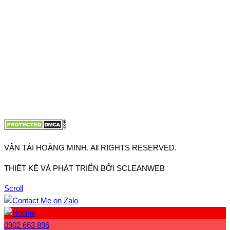
VP TpHCM: 27J2 Đường DD7-1, Khu phố 61, Phường Đông
Hưng Thuận, Tp Hồ Chí Minh
VP Hà Nội: Đường Vĩnh Quỳnh, Xã Thanh Trì, Tp Hà Nội
Điện thoại:
0902.663.896
-
0909.662.896
Email:
lienhe@vantaihoangminh.com
Website:
www.vantaihoangminh.com
VẬN TẢI HOÀNG MINH. All RIGHTS RESERVED.
THIẾT KẾ VÀ PHÁT TRIỂN BỞI SCLEANWEB
Scroll
0902 663 896