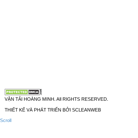
Hồ Chí Minh
VPĐD: 27F3 Đường DN4-3, Khu phố 57, Phường Đông
Hưng Thuận, Tp Hồ Chí Minh
VP TpHCM: 27J2 Đường DD7-1, Khu phố 61, Phường Đông
Hưng Thuận, Tp Hồ Chí Minh
VP Hà Nội: Đường Vĩnh Quỳnh, Xã Thanh Trì, Tp Hà Nội
Điện thoại:
0902.663.896
-
0909.662.896
Email:
lienhe@vantaihoangminh.com
Website:
www.vantaihoangminh.com
VẬN TẢI HOÀNG MINH. All RIGHTS RESERVED.
THIẾT KẾ VÀ PHÁT TRIỂN BỞI SCLEANWEB
Scroll