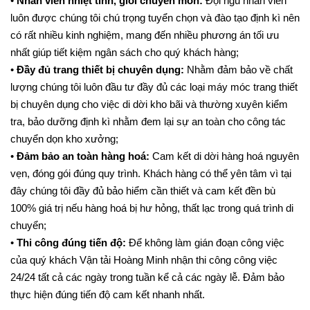
•
Nhân viên nhiệt tình, giỏi chuyên môn:
Đội ngũ nhân viên
luôn được chúng tôi chú trọng tuyển chọn và đào tạo định kì nên
có rất nhiều kinh nghiệm, mang đến nhiều phương án tối ưu
nhất giúp tiết kiệm ngân sách cho quý khách hàng;
•
Đầy đủ trang thiết bị chuyên dụng:
Nhằm đảm bảo về chất
lượng chúng tôi luôn đầu tư đầy đủ các loại máy móc trang thiết
bị chuyên dụng cho việc di dời kho bãi và thường xuyên kiểm
tra, bảo dưỡng định kì nhằm đem lại sự an toàn cho công tác
chuyển dọn kho xưởng;
•
Đảm bảo an toàn hàng hoá:
Cam kết di dời hàng hoá nguyên
vẹn, đóng gói đúng quy trình. Khách hàng có thể yên tâm vì tại
đây chúng tôi đầy đủ bảo hiểm cần thiết và cam kết đền bù
100% giá trị nếu hàng hoá bị hư hỏng, thất lạc trong quá trình di
chuyển;
•
Thi công đúng tiến độ:
Để không làm gián đoạn công việc
của quý khách Vận tải Hoàng Minh nhận thi công công việc
24/24 tất cả các ngày trong tuần kể cả các ngày lễ. Đảm bảo
thực hiện đúng tiến độ cam kết nhanh nhất.