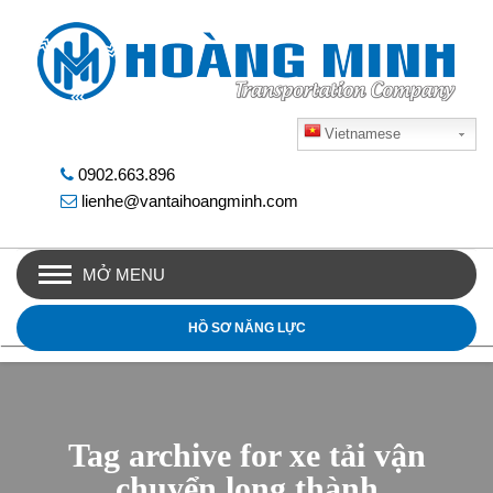
Vietnamese
0902.663.896
lienhe@vantaihoangminh.com
MỞ MENU
HỒ SƠ NĂNG LỰC
Tag archive for xe tải vận
chuyển long thành