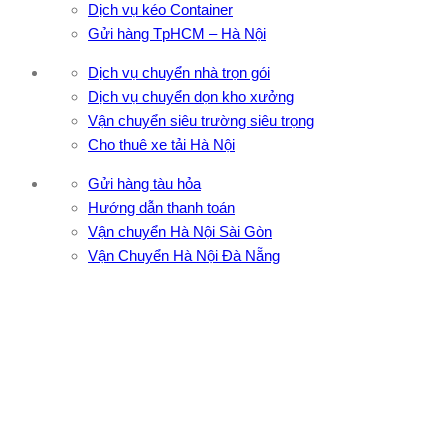
Dịch vụ kéo Container
Gửi hàng TpHCM – Hà Nội
Dịch vụ chuyển nhà trọn gói
Dịch vụ chuyển dọn kho xưởng
Vận chuyển siêu trường siêu trọng
Cho thuê xe tải Hà Nội
Gửi hàng tàu hỏa
Hướng dẫn thanh toán
Vận chuyển Hà Nội Sài Gòn
Vận Chuyển Hà Nội Đà Nẵng
CÔNG TY TNHH ĐẦU TƯ XNK VẬN TẢI HOÀNG MINH
Địa chỉ: 76 Đường số 4, Khu phố 20, Phường Bình Tân, Tp
Hồ Chí Minh
VPĐD: 27F3 Đường DN4-3, Khu phố 57, Phường Đông Hưng
Thuận, Tp Hồ Chí Minh