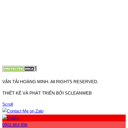
VP TpHCM: 27J2 Đường DD7-1, Khu phố 61, Phường Đông
Hưng Thuận, Tp Hồ Chí Minh
VP Hà Nội: Đường Vĩnh Quỳnh, Xã Thanh Trì, Tp Hà Nội
Điện thoại:
0902.663.896
-
0909.662.896
Email:
lienhe@vantaihoangminh.com
Website:
www.vantaihoangminh.com
VẬN TẢI HOÀNG MINH. All RIGHTS RESERVED.
THIẾT KẾ VÀ PHÁT TRIỂN BỞI SCLEANWEB
Scroll
0902 663 896