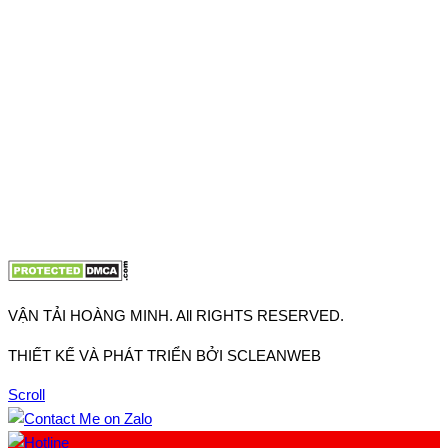
Thuận, Tp Hồ Chí Minh
VP TpHCM: 27J2 Đường DD7-1, Khu phố 61, Phường Đông
Hưng Thuận, Tp Hồ Chí Minh
VP Hà Nội: Đường Vĩnh Quỳnh, Xã Thanh Trì, Tp Hà Nội
Điện thoại:
0902.663.896
-
0909.662.896
Email:
lienhe@vantaihoangminh.com
Website:
www.vantaihoangminh.com
VẬN TẢI HOÀNG MINH. All RIGHTS RESERVED.
THIẾT KẾ VÀ PHÁT TRIỂN BỞI SCLEANWEB
Scroll