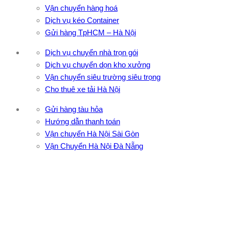
Vận chuyển hàng hoá
Dịch vụ kéo Container
Gửi hàng TpHCM – Hà Nội
Dịch vụ chuyển nhà trọn gói
Dịch vụ chuyển dọn kho xưởng
Vận chuyển siêu trường siêu trọng
Cho thuê xe tải Hà Nội
Gửi hàng tàu hỏa
Hướng dẫn thanh toán
Vận chuyển Hà Nội Sài Gòn
Vận Chuyển Hà Nội Đà Nẵng
CÔNG TY TNHH ĐẦU TƯ XNK VẬN TẢI HOÀNG MINH
Địa chỉ: 76 Đường số 4, Khu phố 20, Phường Bình Tân, Tp
Hồ Chí Minh
VPĐD: 27F3 Đường DN4-3, Khu phố 57, Phường Đông Hưng