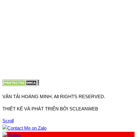
Thuận, Tp Hồ Chí Minh
VP TpHCM: 27J2 Đường DD7-1, Khu phố 61, Phường Đông
Hưng Thuận, Tp Hồ Chí Minh
VP Hà Nội: Đường Vĩnh Quỳnh, Xã Thanh Trì, Tp Hà Nội
Điện thoại:
0902.663.896
-
0909.662.896
Email:
lienhe@vantaihoangminh.com
Website:
www.vantaihoangminh.com
VẬN TẢI HOÀNG MINH. All RIGHTS RESERVED.
THIẾT KẾ VÀ PHÁT TRIỂN BỞI SCLEANWEB
Scroll