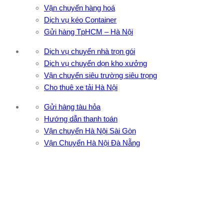
Vận chuyển hàng hoá
Dịch vụ kéo Container
Gửi hàng TpHCM – Hà Nội
Dịch vụ chuyển nhà trọn gói
Dịch vụ chuyển dọn kho xưởng
Vận chuyển siêu trường siêu trọng
Cho thuê xe tải Hà Nội
Gửi hàng tàu hỏa
Hướng dẫn thanh toán
Vận chuyển Hà Nội Sài Gòn
Vận Chuyển Hà Nội Đà Nẵng
CÔNG TY TNHH ĐẦU TƯ XNK VẬN TẢI HOÀNG MINH
Địa chỉ: 76 Đường số 4, Khu phố 20, Phường Bình Tân, Tp
Hồ Chí Minh
VPĐD: 27F3 Đường DN4-3, Khu phố 57, Phường Đông Hưng